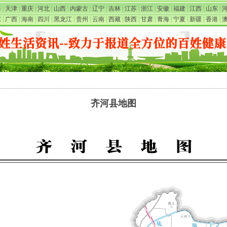
海
|
天津
|
重庆
|
河北
|
山西
|
内蒙古
|
辽宁
|
吉林
|
江苏
|
浙江
|
安徽
|
福建
|
江西
|
山东
|
东
|
广西
|
海南
|
四川
|
黑龙江
|
贵州
|
云南
|
西藏
|
陕西
|
甘肃
|
青海
|
宁夏
|
新疆
|
香港
|
齐河县地图