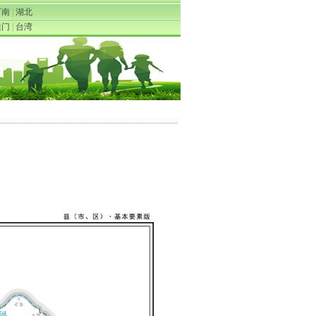
河南
|
湖北
澳门
|
台湾