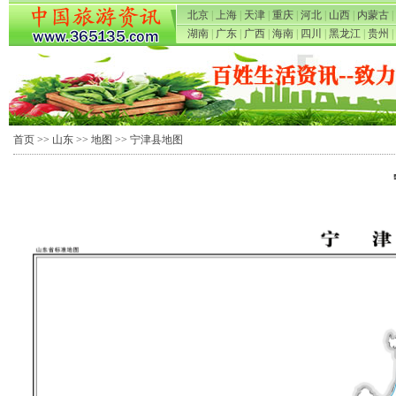
北京
|
上海
|
天津
|
重庆
|
河北
|
山西
|
内蒙古
|
湖南
|
广东
|
广西
|
海南
|
四川
|
黑龙江
|
贵州
|
首页
>>
山东
>>
地图
>> 宁津县地图