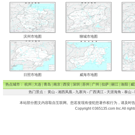
滨州市地图
聊城市地图
日照市地图
威海市地图
热点城市：
杭州
|
大连
|
青岛
|
南京
|
西安
|
深圳
|
苏州
|
广州
|
拉萨
|
丽江
|
洛阳
|
威
热门景点：
黄山
-
湘西凤凰
-
九寨沟
-
广西漓江
-
天涯海角
-
泰山
-
本站部分图文内容取自互联网。您若发现有侵犯您著作权行为，请及时
Copyright ©365135.com Inc.All ri