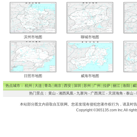
滨州市地图
聊城市地图
日照市地图
威海市地图
热点城市：
杭州
|
大连
|
青岛
|
南京
|
西安
|
深圳
|
苏州
|
广州
|
拉萨
|
丽江
|
洛阳
|
威
热门景点：
黄山
-
湘西凤凰
-
九寨沟
-
广西漓江
-
天涯海角
-
泰山
-
本站部分图文内容取自互联网。您若发现有侵犯您著作权行为，请及时
Copyright ©365135.com Inc.All ri