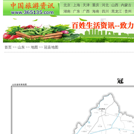
北京
|
上海
|
天津
|
重庆
|
河北
|
山西
|
内蒙古
|
湖南
|
广东
|
广西
|
海南
|
四川
|
黑龙江
|
贵州
|
首页
>>
山东
>>
地图
>> 冠县地图