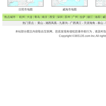
日照市地图
威海市地图
热点城市：
杭州
|
大连
|
青岛
|
南京
|
西安
|
深圳
|
苏州
|
广州
|
拉萨
|
丽江
|
洛阳
|
威
热门景点：
黄山
-
湘西凤凰
-
九寨沟
-
广西漓江
-
天涯海角
-
泰山
-
本站部分图文内容取自互联网。您若发现有侵犯您著作权行为，请及时
Copyright ©365135.com Inc.All ri