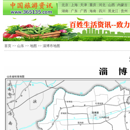
北京
|
上海
|
天津
|
重庆
|
河北
|
山西
|
内蒙古
|
湖南
|
广东
|
广西
|
海南
|
四川
|
黑龙江
|
贵州
|
首页
>>
山东
>>
地图
>> 淄博市地图