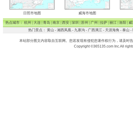
日照市地图
威海市地图
热点城市：
杭州
|
大连
|
青岛
|
南京
|
西安
|
深圳
|
苏州
|
广州
|
拉萨
|
丽江
|
洛阳
|
威
热门景点：
黄山
-
湘西凤凰
-
九寨沟
-
广西漓江
-
天涯海角
-
泰山
-
本站部分图文内容取自互联网。您若发现有侵犯您著作权行为，请及时
Copyright ©365135.com Inc.All ri