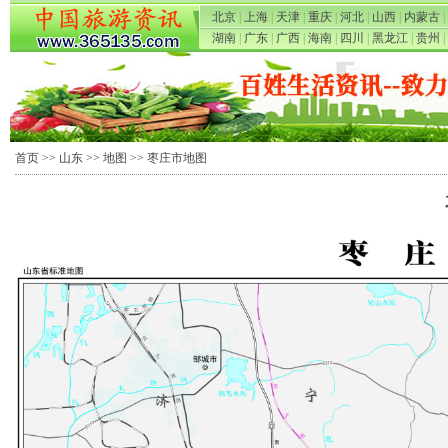
北京
|
上海
|
天津
|
重庆
|
河北
|
山西
|
内蒙古
|
湖南
|
广东
|
广西
|
海南
|
四川
|
黑龙江
|
贵州
|
首页
>>
山东
>>
地图
>> 枣庄市地图