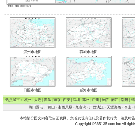
滨州市地图
聊城市地图
日照市地图
威海市地图
热点城市：
杭州
|
大连
|
青岛
|
南京
|
西安
|
深圳
|
苏州
|
广州
|
拉萨
|
丽江
|
洛阳
|
威
热门景点：
黄山
-
湘西凤凰
-
九寨沟
-
广西漓江
-
天涯海角
-
泰山
-
本站部分图文内容取自互联网。您若发现有侵犯您著作权行为，请及时
Copyright ©365135.com Inc.All ri