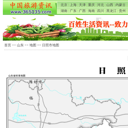
北京
|
上海
|
天津
|
重庆
|
河北
|
山西
|
内蒙古
|
湖南
|
广东
|
广西
|
海南
|
四川
|
黑龙江
|
贵州
|
首页
>>
山东
>>
地图
>> 日照市地图