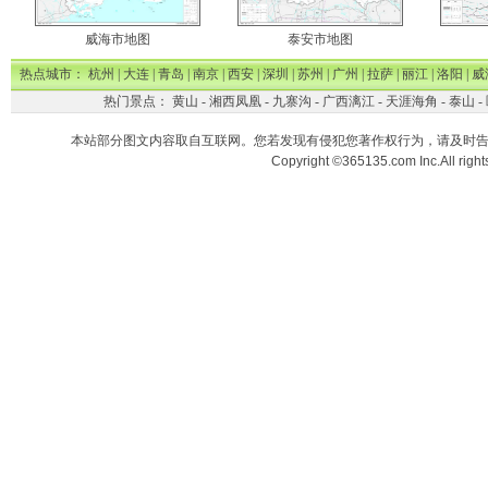
威海市地图
泰安市地图
热点城市：
杭州
|
大连
|
青岛
|
南京
|
西安
|
深圳
|
苏州
|
广州
|
拉萨
|
丽江
|
洛阳
|
威
热门景点：
黄山
-
湘西凤凰
-
九寨沟
-
广西漓江
-
天涯海角
-
泰山
-
本站部分图文内容取自互联网。您若发现有侵犯您著作权行为，请及时
Copyright ©365135.com Inc.All ri