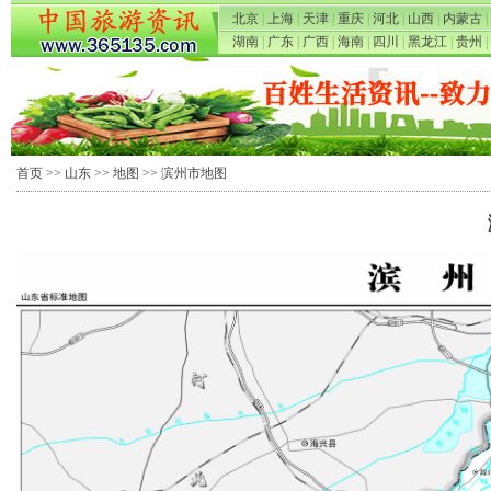
北京
|
上海
|
天津
|
重庆
|
河北
|
山西
|
内蒙古
|
湖南
|
广东
|
广西
|
海南
|
四川
|
黑龙江
|
贵州
|
首页
>>
山东
>>
地图
>> 滨州市地图