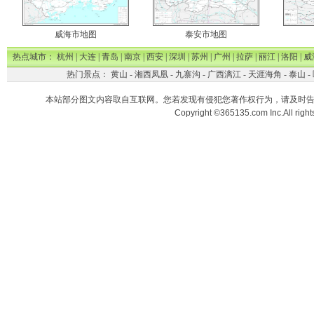
威海市地图
泰安市地图
热点城市：
杭州
|
大连
|
青岛
|
南京
|
西安
|
深圳
|
苏州
|
广州
|
拉萨
|
丽江
|
洛阳
|
威
热门景点：
黄山
-
湘西凤凰
-
九寨沟
-
广西漓江
-
天涯海角
-
泰山
-
本站部分图文内容取自互联网。您若发现有侵犯您著作权行为，请及时
Copyright ©365135.com Inc.All ri