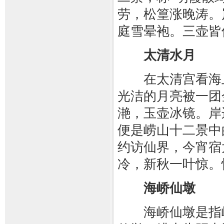
劳，松篁涨晚涛。
庭雪晕袍。三壶皆
太清水月
在太清宫看海上
光洁的月亮被一团
滟，玉壶冰镜。岸
便是崂山十二景中
约访仙界，今宵宿
冷，新秋一叶惊。
海峤仙墩
海峤仙墩是指崂