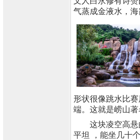
文人白永修有诗赞
气蒸成金液水，海
形状很像跳水比赛
端。这就是崂山著
这块凌空高悬的巨
平坦 ，能坐几十