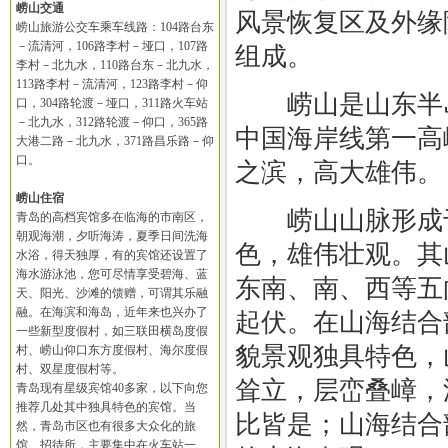
崂山交通
风景恢复区及外缘
崂山旅游公交车乘车线路：104路台东
－流清河，106路李村－垭口，107路
组成。
李村－北九水，110路台东－北九水，
113路李村－流清河，123路李村－仰
崂山是山东半岛的
口，304路轮渡－垭口，311路火车站
－北九水，312路轮渡－仰口，365路
中国海岸线第一高
大港二路－北九水，371路昌乐路－仰
口。
之滨，高大雄伟。
崂山住宿
崂山山脉形成于
青岛的高档宾馆多在临海的市南区，
朝观海潮，夕听海涛，夏季日间洗海
色，雄伟壮观。其
水浴，得天独厚，有的宾馆还设置了
海水游泳池，您可尽情享受碧海、蓝
东南、南、西等五
天、阳光、沙滩的馈赠，可谓其乐融
融。在海滨和海岛，近年来也兴办了
起伏。在山海结合
一些新型度假村，如三联田横岛度假
貌景观独具特色，
村、崂山仰口东方度假村、海尔度假
村、双星度假村等。
耸立，层峦叠嶂，
青岛现有星级宾馆40多家，以下向您
推荐几处其中独具特色的宾馆。当
比皆是；山海结合
然，青岛市区也有很多大众化的旅
馆、招待所，主要集中在火车站一