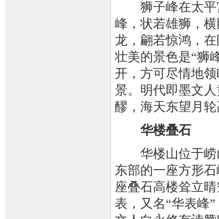
狮子峰在太平宫
峰，状若雄狮，横
龙，翩若惊鸿，在
壮美的景色是“狮
开，方可尽情地领
景。明代即墨文人
醪，海天东望月轮
华楼叠石
华楼山位于崂山水
东部的一座方形石
座叠石高楼耸立晴
表，又名“华表峰