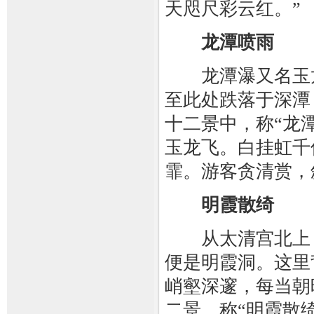
天咫尺彩云红。”
龙潭喷雨
龙潭瀑又名玉龙
至此处跌落于深潭
十二景中，称“龙
玉龙飞。白挂虹千
霏。游客贪清赏，
明霞散绮
从太清宫北上，
便是明霞洞。这里
峭壑深邃，每当朝
二景，称“明霞散