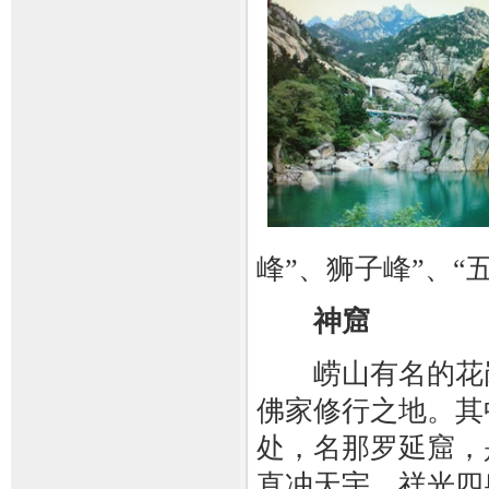
峰”、狮子峰”、“
神窟
崂山有名的花岗岩
佛家修行之地。其
处，名那罗延窟，
直冲天宇、祥光四