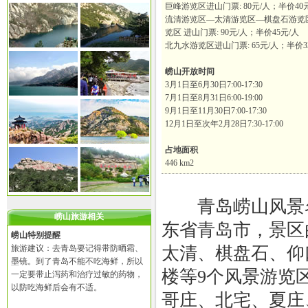
巨峰游览区进山门票: 80元/人；半价40
流清游览区—太清游览区—棋盘石游览
览区 进山门票: 90元/人；半价45元/人
北九水游览区进山门票: 65元/人；半价3
崂山开放时间
3月1日至6月30日7:00-17:30
7月1日至8月31日6:00-19:00
9月1日至11月30日7:00-17:30
12月1日至次年2月28日7:30-17:00
占地面积
446 km2
青岛崂山风景名
崂山旅游相关
东省青岛市，景区
崂山特别提醒
旅游建议：去青岛要记得带防晒霜、
太清、棋盘石、仰
墨镜。到了青岛不能不吃海鲜，所以
楼等9个风景游览
一定要带止泻药和治疗过敏的药物，
以防吃海鲜后会有不适。
哥庄、北宅、夏庄