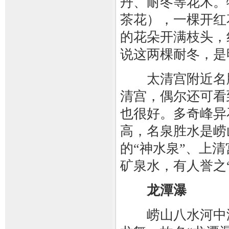
丹、耐冬等花木。
茶花），一棵开红
的花朵开满枝头，
说这两棵耐冬，是
太清宫附近名胜
清宫，偶尔还可看
也很好。多奇峰异
高，名泉胜水是崂
的“神水泉”、上
矿泉水，有人誉之
龙潭瀑
崂山八水河中游