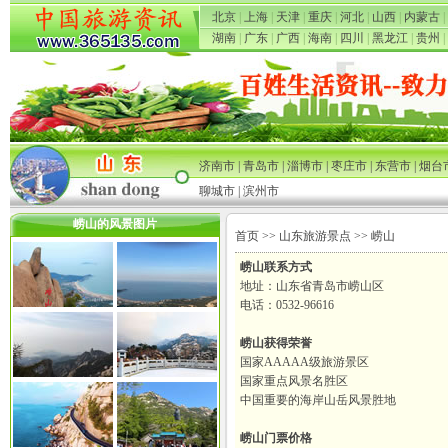
北京
|
上海
|
天津
|
重庆
|
河北
|
山西
|
内蒙古
|
湖南
|
广东
|
广西
|
海南
|
四川
|
黑龙江
|
贵州
|
济南市
|
青岛市
|
淄博市
|
枣庄市
|
东营市
|
烟台
聊城市
|
滨州市
崂山的风景图片
首页
>>
山东旅游景点
>> 崂山
崂山联系方式
地址：山东省青岛市崂山区
电话：0532-96616
崂山获得荣誉
国家AAAAA级旅游景区
国家重点风景名胜区
中国重要的海岸山岳风景胜地
崂山门票价格