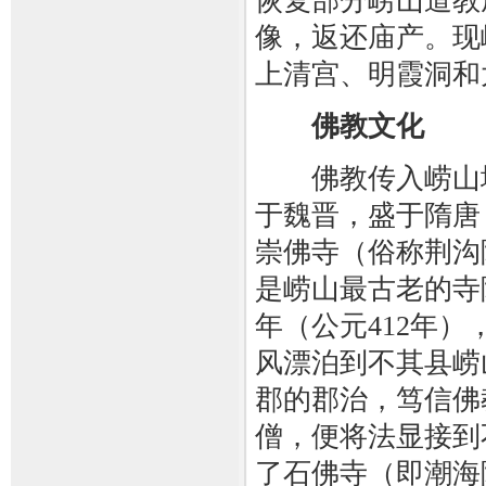
恢复部分崂山道教
像，返还庙产。现
上清宫、明霞洞和
佛教文化
佛教传入崂山地区
于魏晋，盛于隋唐
崇佛寺（俗称荆沟
是崂山最古老的寺
年（公元412年
风漂泊到不其县崂
郡的郡治，笃信佛
僧，便将法显接到
了石佛寺（即潮海