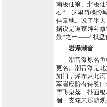
南极仙翁、北极仙
石”。这里奇峰险
佳景地。说了半天
据说是道家拜斗修
景”之一——“棋盘
岩瀑潮音
潮音瀑原名鱼鳞瀑
更名。潮音瀑是北
如门，瀑布从此泻
军崔应阶有诗赞曰
雪飞泉落，扑面银
徊。支筇未尽游观