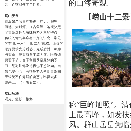
的山海奇观。
带，住宿就便宜了许多。
【崂山十二景
崂山美食
青岛盛产名贵的海参、扇贝、鲍鱼、
海螺、大对虾、加吉鱼等，这就决定
了青岛烹饪以海味原料为主的特点。
传统的青岛宴席有一定的讲究，常见
的有“四一六”，“四二八”规格。上菜的
顺序要求先冷后热，先咸后甜，每席
必有鱼，没有海参不算大席。吃海鲜
要看季节，春季和夏季是最好的季
节，绝对让你吃得再也不想吃肉。当
然也要小心，有很多游人初到青岛由
于经受不住海鲜的诱惑，吃得太多，
结果……（可想而知）。
崂山玩法
观光、摄影、旅游
称“巨峰旭照”。
上最高峰，如发扶
风。群山岳岳凭临