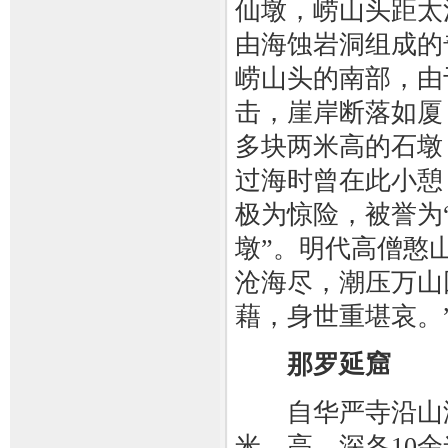
仙墩，崂山头距太
由海蚀岩洞组成的
崂山头的南部，由
击，崖岸断落如厦
多块两米高的石墩
过海时曾在此小憩
极为惊险，被誉为
墩”。明代高僧憨
沧海尽，潮压万山
藉，身世重堪哀。
那罗延窟
自华严寺沿山涧
米，高、深各10