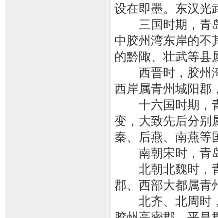
设在即墨。东汉光
三国时期，青岛
中胶州湾东岸的不
的黔陬、壮武等县
西晋时，胶州湾
西岸属青州城阳郡
十六国时期，青
变，大致先后分别
秦、后燕、南燕等
南朝宋时，青岛
北朝北魏时，青
郡、西部大都属青
北齐、北周时，
胶州高密郡、平昌