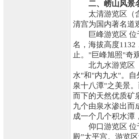
二、崂山风景
太清游览区（含
清宫为国内著名道
巨峰游览区 位于
名，海拔高度113
止。"巨峰旭照"奇
北九水游览区（九
水"和"内九水"。
泉十八潭"之美景
而下的天然优质矿泉
九个由泉水渗出而
成一个几个积水潭
仰口游览区 位于
殿”太平宫。游览