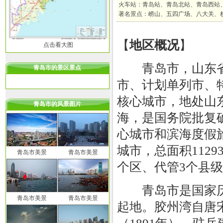
火车站：青岛站、青岛北站、青岛西站
著名景点：崂山、五四广场、八大关、
【
地区概况
】
点击看大图
青岛市，山东省
青岛市的景区景点
市、计划单列市、
核心城市，地处山
青岛市的风景图片
海，是国务院批复
心城市和滨海度假
城市，总面积112
青岛市美景
青岛市美景
个区、代管3个县级市
青岛市是国家历
青岛市美景
青岛市美景
起地。胶州湾自唐