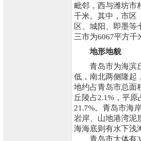
毗邻，西与潍坊市相
千米。其中，市区
区、城阳、即墨等七
三市为6067平方千
地形地貌
青岛市为海滨丘
低，南北两侧隆起
地约占青岛市总面积
丘陵占2.1%，平原
21.7%。青岛市
岩岸、山地港湾泥
海海底则有水下浅
青岛市大体有3个