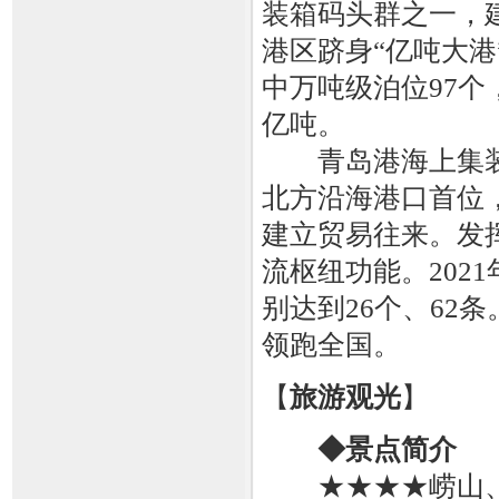
装箱码头群之一，
港区跻身“亿吨大港
中万吨级泊位97个
亿吨。
青岛港海上集装箱
北方沿海港口首位，
建立贸易往来。发
流枢纽功能。202
别达到26个、62
领跑全国。
【
旅游观光
】
◆景点简介
★★★★崂山、