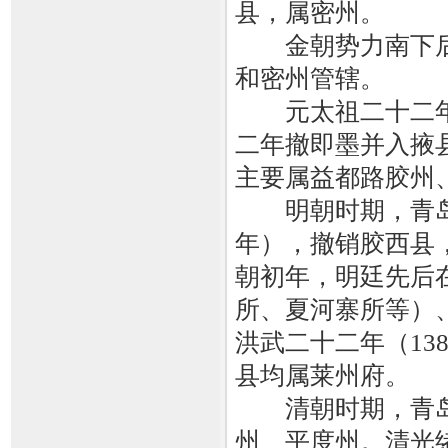
县，属密州。
金朝势力南下后
和密州管辖。
元太祖二十二年（
二年撤即墨并入掖
主要属益都路胶州
明朝时期，青岛地
年），撤销胶西县
朝初年，明廷先后
所、夏河寨所等）
洪武二十二年（13
县均属莱州府。
清朝时期，青岛
州、平度州。清光绪