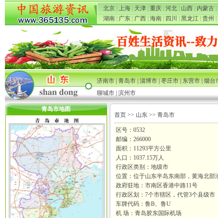
北京
|
上海
|
天津
|
重庆
|
河北
|
山西
|
内蒙古
|
湖南
|
广东
|
广西
|
海南
|
四川
|
黑龙江
|
贵州
|
济南市
|
青岛市
|
淄博市
|
枣庄市
|
东营市
|
烟台
聊城市
|
滨州市
青岛市地图
首页
>>
山东
>> 青岛市
区号：0532
邮编：266000
面积：11293平方公里
人口：1037.15万人
行政区类别：地级市
位置：位于山东半岛东南部，黄海北部
政府驻地：市南区香港中路11号
行政区划：7个市辖区，代管3个县级市
车牌代码：鲁B、鲁U
机 场：青岛胶东国际机场