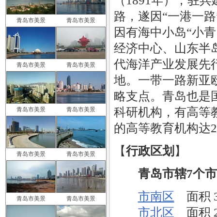
（1891年），驻
路，遂因“一港一路
青岛市美景
青岛市美景
因有海中小岛“小青
经济中心、山东半
代海洋产业发展先
青岛市美景
青岛市美景
地。一带一路新亚
略支点。青岛也是
科研机构，有高等
青岛市美景
青岛市美景
的高等教育机构达2
【
行政区划
】
青岛市美景
青岛市美景
青岛市辖7个
市南区
面积 3
青岛市美景
青岛市美景
市北区
面积 2