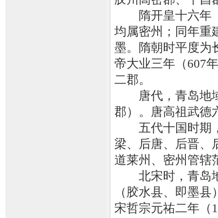
隋开皇十六年（5
均属密州；同年重
墨。隋朝时平度为
帝大业三年（60
二郡。
唐代，青岛地域
郡）。唐高祖武德六
五代十国时期，
梁、后唐、后晋、
道莱州、密州管辖
北宋时，青岛地
（胶水县、即墨县
宋哲宗元祐二年（1