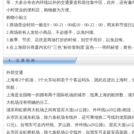
等，大多分布在内环线以外的交通要道和居住集中区，此外，还有遍布
小时营业的便利店，购物极为方便。
购物小贴士
1.商场营业时间一般在9：00-21：00或10：00-22：00，周末和节
2.商场前有人发给小商品，不必接手，以免纠缠。
3.换季、节庆、店庆是商场打折的时候，别空手而归，以免后悔。
4.在上海部分商厦内实行“三色”标价签制度:蓝色——明码标签；黄
交通指南
外部交通
上海有2个机场，3个火车站和若干个客运码头，因此在进出上海时，
民航：
上海是全国唯一的拥有两个国际机场的城市，抵离上海的航班数，浦
大机场没有明确的分工。
浦东和虹桥两大机场之间有迎宾大道(a1公路)、外环线(a20公路)相
从市区去浦东机场，除六条机场专线外，还可乘地铁二号线到龙阳路站
12元)。自驾车可走内环线、罗山路、外环线(a20公路)、迎宾大道(a
从市区去虹桥机场，除七条机场公交线外，自驾车可走延安高架路，向