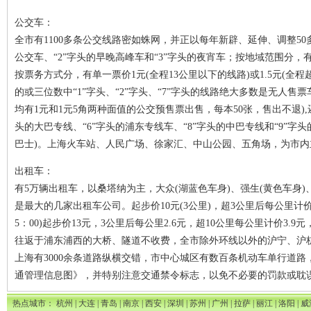
公交车：
全市有1100多条公交线路密如蛛网，并正以每年新辟、延伸、调整5
公交车、“2”字头的早晚高峰车和“3”字头的夜宵车；按地域范围分，
按票务方式分，有单一票价1元(全程13公里以下的线路)或1.5元(全
的或三位数中“1”字头、“2”字头、“7”字头的线路绝大多数是无人
均有1元和1元5角两种面值的公交预售票出售，每本50张，售出不退),
头的大巴专线、“6”字头的浦东专线车、“8”字头的中巴专线和“9”
巴士)。上海火车站、人民广场、徐家汇、中山公园、五角场，为市
出租车：
有5万辆出租车，以桑塔纳为主，大众(湖蓝色车身)、强生(黄色车身)、
是最大的几家出租车公司。起步价10元(3公里)，超3公里后每公里计价
5：00)起步价13元，3公里后每公里2.6元，超10公里每公里计价3.
往返于浦东浦西的大桥、隧道不收费，全市除外环线以外的沪宁、沪
上海有3000余条道路纵横交错，市中心城区有数百条机动车单行道
通管理信息图》，并特别注意交通禁令标志，以免不必要的罚款或耽
热点城市：
杭州
|
大连
|
青岛
|
南京
|
西安
|
深圳
|
苏州
|
广州
|
拉萨
|
丽江
|
洛阳
|
威