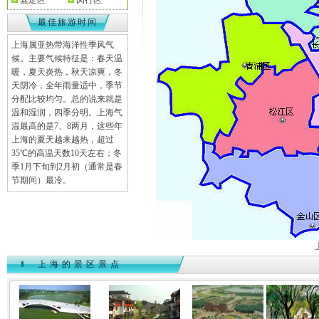
嘉定区
闵行区
最佳旅游时间
上海属亚热带海洋性季风气
候。主要气候特征是：春天温
暖，夏天炎热，秋天凉爽，冬
天阴冷，全年雨量适中，季节
分配比较均匀。总的说来就是
温和湿润，四季分明。上海气
温最高的是7、8两月，这些年
上海的夏天越来越热，超过
35℃的高温天数10天左右；冬
季1月下旬到2月初（通常是春
节期间）最冷。
上海的景区景点