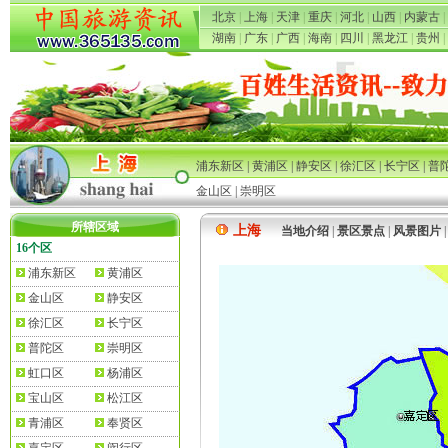
北京
|
上海
|
天津
|
重庆
|
河北
|
山西
|
内蒙古
|
湖南
|
广东
|
广西
|
海南
|
四川
|
黑龙江
|
贵州
|
浦东新区
|
黄浦区
|
静安区
|
徐汇区
|
长宁区
|
普
金山区
|
崇明区
所辖区域
上海
当地介绍
|
景区景点
|
风景图片
16个区
浦东新区
黄浦区
金山区
静安区
徐汇区
长宁区
普陀区
崇明区
虹口区
杨浦区
宝山区
松江区
青浦区
奉贤区