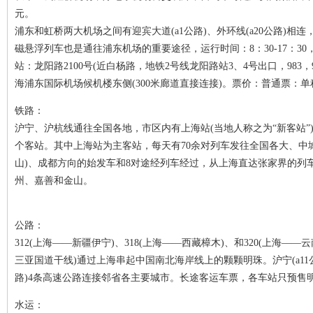
元。
浦东和虹桥两大机场之间有迎宾大道(a1公路)、外环线(a20公路)相
磁悬浮列车也是通往浦东机场的重要途径，运行时间：8：30-17：3
站：龙阳路2100号(近白杨路，地铁2号线龙阳路站3、4号出口，98
海浦东国际机场候机楼东侧(300米廊道直接连接)。票价：普通票：单程
铁路：
沪宁、沪杭线通往全国各地，市区内有上海站(当地人称之为“新客站”)
个客站。其中上海站为主客站，每天有70余对列车发往全国各大、中
山)、成都方向的始发车和8对途经列车经过，从上海直达张家界的列
州、嘉善和金山。
公路：
312(上海——新疆伊宁)、318(上海——西藏樟木)、和320(上海—
三亚国道干线)通过上海串起中国南北海岸线上的颗颗明珠。沪宁(a11公路)
路)4条高速公路连接邻省各主要城市。长途客运车票，各车站只预售
水运：