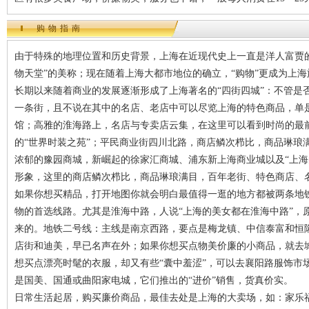
购物指南
由于特殊的地理位置和历史背景，上海在近现代史上一直是洋人富贾
物天堂”的美称；现在随着上海大都市地位的确立，“购物”更成为上
长期以来随着商业的发展逐渐形成了上海著名的“四街四城”：不管是
一条街，且不说在其中的名店、老店中可以尽览上海的特色商品，单
馆；高雅的淮海路上，名店与专卖店云集，在这里可以看到时尚的最
的“世界时装之苑”；平民商业街四川北路，商店鳞次栉比，商品琳琅
浓郁的豫园商城，新崛起的徐家汇商城、浦东新上海商业城以及“上海
形象，这里的商店鳞次栉比，商品琳琅满目，百年老街、特色商店、
如果你想买精品，打开地图你就会明白最值得一逛的地方都被两条地
物的首选线路。尤其是淮海中路，人说“上海的美女都在淮海中路”，
来的。地铁二号线：主线是南京西路，要点是梅龙镇、中信泰富和恒
店街和迪美，早已名声在外；如果你想买点物美价廉的小商品，就去
想买点漂亮时髦的衣服，却又有些“囊中羞涩”，可以去襄阳路服饰市
是国美、国通或曲阳家电城，它们推出的“进价”销售，货真价实。
日常生活起居，购买廉价商品，最佳去处是上海的大卖场，如：家乐