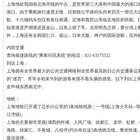
上海地处我国南北海岸线的中点，是世界第三大港和中国最大的港口城
港口。由于乘船旅行速度太慢，目前除公平路码头尚有四天一班往大
航。十六铺码头也仅有发往南通、定海和普陀山等临近地区的班船。
始发港是芦潮港还是金山，以免上错了车。去崇明岛之前，要分清上
外，上海还有去韩国仁川、釜山，日本大阪、神户的国际游船，在外
内部交通
查询最捷路线的“乘客问讯系统”的电话：021-63175522
到达上海：
上海拥有全世界最大的公共交通网络和全世界最高的日公共交通客运量。
的“迷宫”。常常令初来乍到的游客有摸不着头脑的感觉。以下列出上
走申城东西南北中。
地铁：
上海地铁已开通了总长65公里的3条地铁线路：一号线(上海火车站--莘庄
江湾镇)。
上海的主要都市景观(浦西的外滩、人民广场、徐家汇、龙华、虹桥、
海路、徐家汇、不夜城、八佰伴)均分布在这3条地铁沿线。乘坐快速
最佳选择。