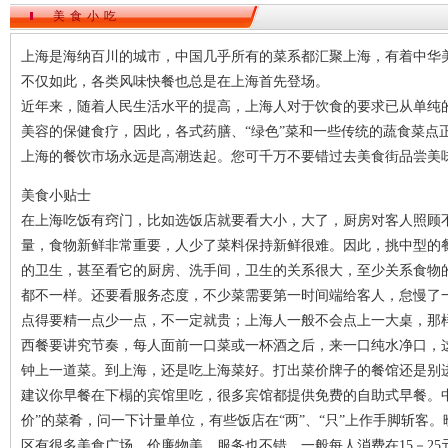
美食小吃
上海是海纳百川的城市，中国几乎所有的菜系都汇聚上海，有着中华
不仅如此，各类风味快餐也总是在上海首先登场。
近年来，随着人民生活水平的提高，上海人对于饮食的要求已从单纯
美容的保健食疗，因此，各式药膳、“绿色”菜和一些传统的蔬食菜点
上海的餐饮市场永远是高潮迭起。您可千万不要错过去美食街品尝美
美食小贴士
在上海吃饭有窍门，比如选饭店就要看大小，大了，厨房对客人照顾
量，食物新鲜非常重要，人少了菜料保持新鲜很难。因此，挑中型的餐
的卫生，甚至看它的厨房、洗手间，卫生的关系很大，至少关系食物
都不一样。还要看服务态度，不少菜需要第一时间端给客人，怠慢了
点得要精一点少一点，不一定就贵；上海人一般不会点上一大桌，那
西餐要讲究节奏，每人面前一口菜或一杯酒之后，来一口纯水净口，这
钟上一道菜。到上海，还是吃上海菜好。打出菜价牌子的餐馆还是别进
建议你早餐在下榻的宾馆里吃，很多宾馆都提供免费的自助式早餐。
价”的菜肴，问一下计量单位，有些饭店在“两”、“只”上作手脚斩客
区有很多美食广场，价廉物美，服务也不错，一般每人消费在15－25