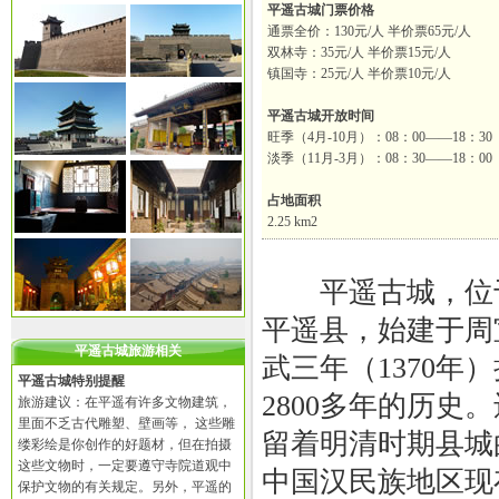
平遥古城门票价格
通票全价：130元/人 半价票65元/人
双林寺：35元/人 半价票15元/人
镇国寺：25元/人 半价票10元/人
平遥古城开放时间
旺季（4月-10月）：08：00——18：30
淡季（11月-3月）：08：30——18：00
占地面积
2.25 km2
平遥古城，位于
平遥县，始建于周
平遥古城旅游相关
武三年（1370年
平遥古城特别提醒
2800多年的历史
旅游建议：在平遥有许多文物建筑，
里面不乏古代雕塑、壁画等， 这些雕
留着明清时期县城
缕彩绘是你创作的好题材，但在拍摄
这些文物时，一定要遵守寺院道观中
中国汉民族地区现
保护文物的有关规定。另外，平遥的