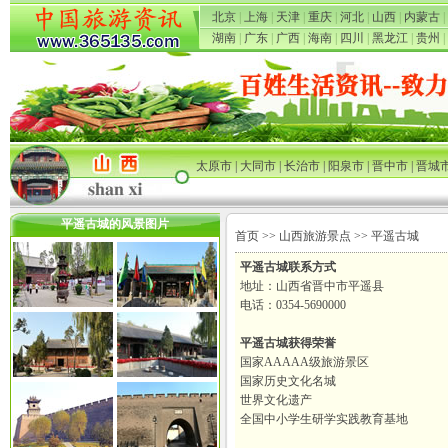
北京
|
上海
|
天津
|
重庆
|
河北
|
山西
|
内蒙古
|
湖南
|
广东
|
广西
|
海南
|
四川
|
黑龙江
|
贵州
|
太原市
|
大同市
|
长治市
|
阳泉市
|
晋中市
|
晋城
平遥古城的风景图片
首页
>>
山西旅游景点
>> 平遥古城
平遥古城联系方式
地址：山西省晋中市平遥县
电话：0354-5690000
平遥古城获得荣誉
国家AAAAA级旅游景区
国家历史文化名城
世界文化遗产
全国中小学生研学实践教育基地