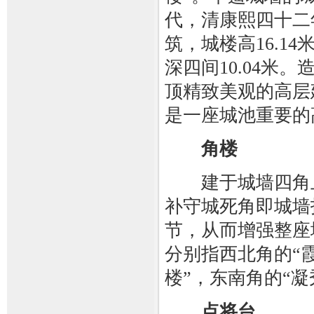
代，清康熙四十二年
筑，城楼高16.14
深四间10.04米
顶精致美观的高层
是一座城池重要的
角楼
建于城墙四角上
补守城死角即城墙
节，从而增强整座
分别指西北角的“霞
楼”，东南角的“凝
点将台