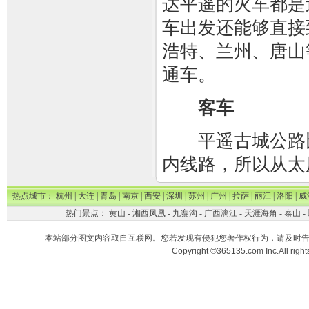
达平遥的火车都是
车出发还能够直接
浩特、兰州、唐山
通车。
客车
平遥古城公路比
内线路，所以从太
热点城市：
杭州
|
大连
|
青岛
|
南京
|
西安
|
深圳
|
苏州
|
广州
|
拉萨
|
丽江
|
洛阳
|
威
热门景点：
黄山
-
湘西凤凰
-
九寨沟
-
广西漓江
-
天涯海角
-
泰山
-
本站部分图文内容取自互联网。您若发现有侵犯您著作权行为，请及时
Copyright ©365135.com Inc.All ri