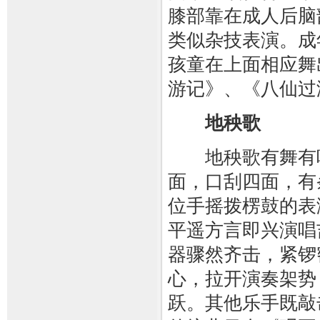
膝部靠在成人后脑
类似杂技表演。成
孩童在上面相应舞
游记》、《八仙过
地秧歌
地秧歌有舞有唱
面，口刮四面，有
位手摇拨楞鼓的表
平遥方言即兴演唱
器骤然齐击，紧锣
心，拉开演奏架势
跃。其他乐手既敲