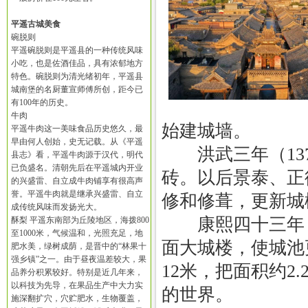
平遥古城美食
碗脱则
平遥碗脱则是平遥县的一种传统风味
小吃，也是佐酒佳品，具有浓郁地方
特色。碗脱则为清光绪初年，平遥县
城南堡的名厨董宣师傅所创，距今已
有100年的历史。
牛肉
始建城墙。
平遥牛肉这一美味食品历史悠久，最
早由何人创始，史无记载。从《平遥
洪武三年（137
县志》看，平遥牛肉源于汉代，明代
已负盛名。清朝先后在平遥城内开业
砖。以后景泰、正
的兴盛雷、自立成牛肉铺享有很高声
誉。平遥牛肉就是继承兴盛雷、自立
修和修葺，更新城
成传统风味而发扬光大。
康熙四十三年（1
酥梨 平遥东南部为丘陵地区，海拨800
至1000米，气候温和，光照充足，地
面大城楼，使城池
肥水美，绿树成荫，是晋中的“林果十
强乡镇”之一。由于昼夜温差较大，果
12米，把面积约2
品养分积累较好。特别是近几年来，
以科技为先导，在果品生产中大力实
的世界。
施深翻扩穴，穴贮肥水，生物覆盖，