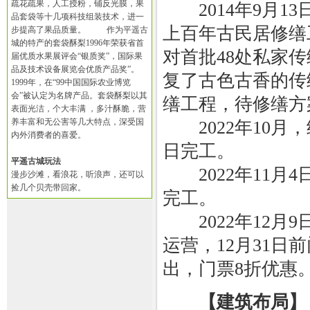
疏花疏果，人工授粉，铺反光膜，果
2014年9月13
品套袋等十几项科技组装技术，进一
上百年古民居修缮
步提高了果品质量。 作为平遥古
城的特产的套袋酥梨1996年荣获省首
对首批48处私家
届优质水果展评会“银质奖”，国际果
品及技术设备展览会优质产品奖”。
复了古色古香的传统
1999年，在“99中国国际农业博览
会”被认定为名牌产品。套袋酥梨以其
缮工程，待修缮方
表面光洁，个大丰满 ，多汁酥脆，营
养丰富和无公害等几大特点，深受国
2022年10月
内外消费者的喜爱。
日完工。
平遥古城玩法
2022年11月
漫步沙滩，看浪花，听浪声，还可以
捡几个贝壳带回家。
完工。
2022年12月
运营，12月31日
出，门票8折优惠
【建筑布局】