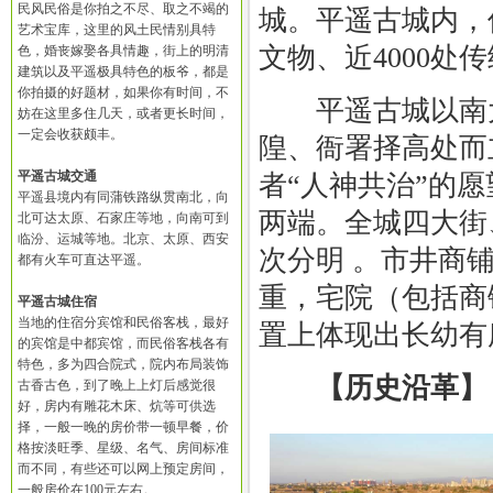
民风民俗是你拍之不尽、取之不竭的
城。平遥古城内，保
艺术宝库，这里的风土民情别具特
文物、近4000处
色，婚丧嫁娶各具情趣，街上的明清
建筑以及平遥极具特色的板爷，都是
你拍摄的好题材，如果你有时间，不
平遥古城以南大
妨在这里多住几天，或者更长时间，
一定会收获颇丰。
隍、衙署择高处而
平遥古城交通
者“人神共治”的
平遥县境内有同蒲铁路纵贯南北，向
两端。全城四大街
北可达太原、石家庄等地，向南可到
临汾、运城等地。北京、太原、西安
次分明 。市井商
都有火车可直达平遥。
重，宅院（包括商
平遥古城住宿
当地的住宿分宾馆和民俗客栈，最好
置上体现出长幼有
的宾馆是中都宾馆，而民俗客栈各有
特色，多为四合院式，院内布局装饰
【历史沿革】
古香古色，到了晚上上灯后感觉很
好，房内有雕花木床、炕等可供选
择，一般一晚的房价带一顿早餐，价
格按淡旺季、星级、名气、房间标准
而不同，有些还可以网上预定房间，
一般房价在100元左右。