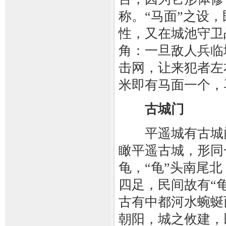
称。“马面”之设
性，又在城池守卫
角：一旦敌人兵临
击网，让来犯者左右
米即有马面一个，
古城门
平遥城有古城门
瞰平遥古城，形同
龟，“龟”头南尾
四足，民间故有“
古有中都河水蜿蜒
朝阳，城之攸建，