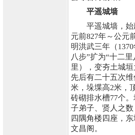
平遥城墙
平遥城墙，始建
元前827年～公元
明洪武三年（137
八步”扩为“十二里
里），变夯土城垣
先后有二十五次维修
米，垛堞高2米，
砖砌排水槽77个
子弟子、贤人之数，
四隅角楼四座，东
文昌阁。