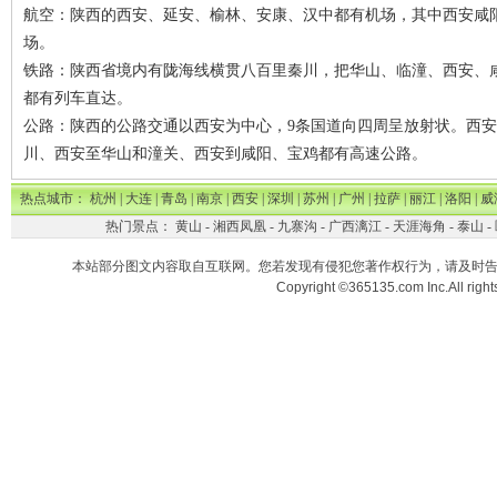
航空：陕西的西安、延安、榆林、安康、汉中都有机场，其中西安咸
场。
铁路：陕西省境内有陇海线横贯八百里秦川，把华山、临潼、西安、
都有列车直达。
公路：陕西的公路交通以西安为中心，9条国道向四周呈放射状。西
川、西安至华山和潼关、西安到咸阳、宝鸡都有高速公路。
热点城市：
杭州
|
大连
|
青岛
|
南京
|
西安
|
深圳
|
苏州
|
广州
|
拉萨
|
丽江
|
洛阳
|
威
热门景点：
黄山
-
湘西凤凰
-
九寨沟
-
广西漓江
-
天涯海角
-
泰山
-
本站部分图文内容取自互联网。您若发现有侵犯您著作权行为，请及时
Copyright ©365135.com Inc.All ri