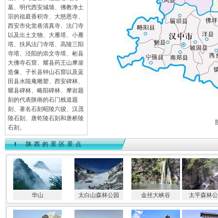
墓、明代西安城墙、佛教净土
宗的祖庭香积寺、大慈恩寺、
西安市化觉巷清真寺、法门寺
以及出土文物、大雁塔、小雁
塔、扶风法门寺塔、高陵三阳
寺塔、泾阳的崇文寺塔、彬县
大佛寺石窟、耀县药王山摩崖
造像、子长县钟山石窟以及蓝
田县水陆庵雕塑、西安碑林、
耀县碑林、略阳碑林、摩岩题
刻的代表陕南的石门栈道题
刻、著名石刻昭陵六骏、汉茂
陵石刻、唐乾陵石刻和唐桥陵
石刻。
陕西的景区景点
华山
太白山森林公园
金丝大峡谷
太平森林公