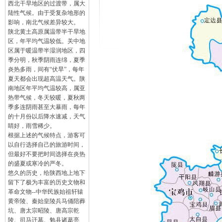
西北干旱地区的过渡带，属大
陆性气候。由于受复杂地形的
影响，南北气候差异较大。
陕北黄土高原属温带半干旱地
区，年平均气温较低。关中地
区属于暖温带半湿润地区，四
季分明，秋季阴雨连绵，夏季
炎热多雨，间有“伏旱”，每年
夏天都会出现超高温天气。陕
南地区年平均气温较高，属亚
热带气候，冬天较暖，夏秋两
季多连阴雨甚至大暴雨，每年
的十月份以后降水速减，天气
睛好，雨雪稀少。
根据上述的气候特点，游客可
以自行选择自己的旅游时间，
但最好不要把时间选择在炎热
的盛夏或寒冷的严冬。
悠久的历史，给陕西地上地下
留下了极为丰富的历史文物和
革命文物--中华民族始祖轩辕
黄帝陵、秦始皇陵兵马俑陪葬
坑、唐太宗昭陵、唐高宗乾
陵、司马迁墓、勉县诸葛亮