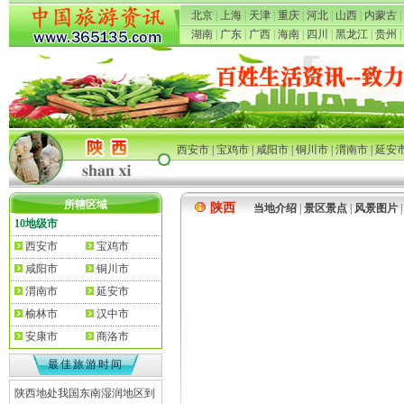
北京
|
上海
|
天津
|
重庆
|
河北
|
山西
|
内蒙古
|
湖南
|
广东
|
广西
|
海南
|
四川
|
黑龙江
|
贵州
|
西安市
|
宝鸡市
|
咸阳市
|
铜川市
|
渭南市
|
延安
所辖区域
陕西
当地介绍
|
景区景点
|
风景图片
10地级市
西安市
宝鸡市
咸阳市
铜川市
渭南市
延安市
榆林市
汉中市
安康市
商洛市
最佳旅游时间
陕西地处我国东南湿润地区到