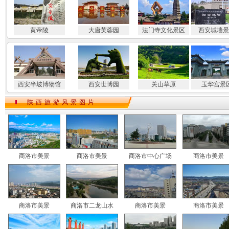
黄帝陵
大唐芙蓉园
法门寺文化景区
西安城墙景
西安半坡博物馆
西安世博园
关山草原
玉华宫景
陕西旅游风景图片
商洛市美景
商洛市美景
商洛市中心广场
商洛市美景
商洛市美景
商洛市二龙山水
商洛市美景
商洛市美景