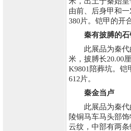
米，出土于秦始皇帝
由前、后身甲和一
380片。铠甲的
秦有披膊的石
此展品为秦代的石
米，披膊长20.0
K9801陪葬坑
612片。
秦金当卢
此展品为秦代的
陵铜马车马头部饰
云纹，中部有两条