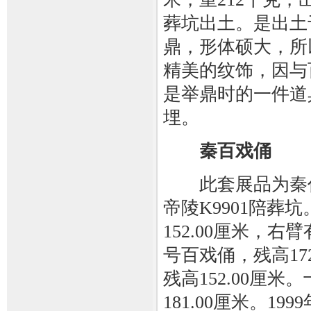
葬坑出土。是出土
鼎，形体硕大，所
精美的纹饰，因与
是举鼎时的一件道
埋。
秦百戏俑
此套展品为秦代
帝陵K9901陪葬
152.00厘米，右
号百戏俑，残高17
残高152.00厘
181.00厘米。