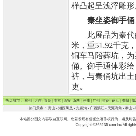
样凸起呈浅浮雕形
秦坐姿御手俑
此展品为秦代的陶
米，重51.92千
铜车马陪葬坑，为
俑。御手通体彩绘
裤，与秦俑坑出土
吏。
热点城市：
杭州
|
大连
|
青岛
|
南京
|
西安
|
深圳
|
苏州
|
广州
|
拉萨
|
丽江
|
洛阳
|
威
热门景点：
黄山
-
湘西凤凰
-
九寨沟
-
广西漓江
-
天涯海角
-
泰山
-
本站部分图文内容取自互联网。您若发现有侵犯您著作权行为，请及时
Copyright ©365135.com Inc.All ri