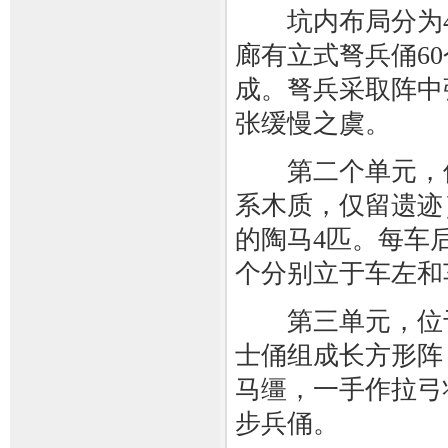
坑内布局分为4
廊有立式弩兵俑6
成。弩兵采取阵中
张缓慢之虞。
第二个单元，位
系木质，仅留遗迹
的陶马4匹。每车
个分别立于车左和
第三单元，位于中
士俑组成长方形阵
马缰，一手作拉弓
步兵俑。