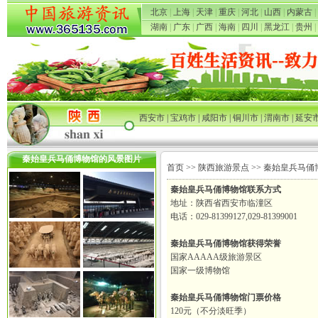
北京
|
上海
|
天津
|
重庆
|
河北
|
山西
|
内蒙古
|
湖南
|
广东
|
广西
|
海南
|
四川
|
黑龙江
|
贵州
|
西安市
|
宝鸡市
|
咸阳市
|
铜川市
|
渭南市
|
延安
秦始皇兵马俑博物馆的风景图片
首页
>>
陕西旅游景点
>> 秦始皇兵马俑
秦始皇兵马俑博物馆联系方式
地址：陕西省西安市临潼区
电话：029-81399127,029-81399001
秦始皇兵马俑博物馆获得荣誉
国家AAAAA级旅游景区
国家一级博物馆
秦始皇兵马俑博物馆门票价格
120元（不分淡旺季）