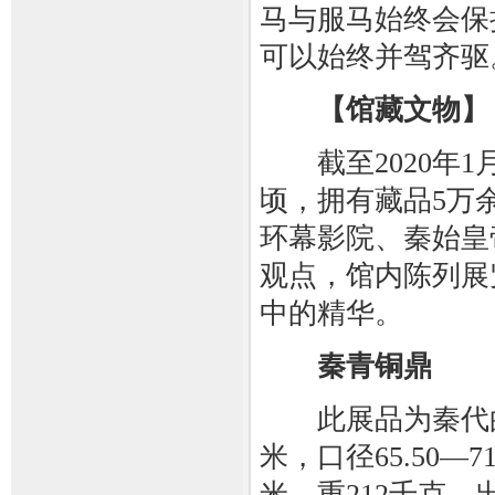
马与服马始终会保
可以始终并驾齐驱
【馆藏文物】
截至2020年1月
顷，拥有藏品5万
环幕影院、秦始皇
观点，馆内陈列展
中的精华。
秦青铜鼎
此展品为秦代的青
米，口径65.50—7
米，重212千克，