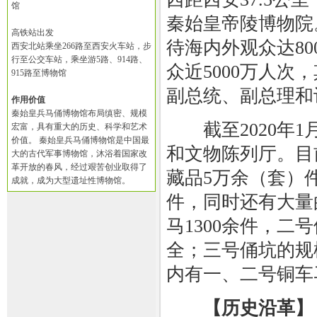
馆
秦始皇帝陵博物院
高铁站出发
待海内外观众达8
西安北站乘坐266路至西安火车站，步
行至公交车站，乘坐游5路、914路、
众近5000万人次
915路至博物馆
副总统、副总理和议
作用价值
秦始皇兵马俑博物馆布局缜密、规模
截至2020年1
宏富，具有重大的历史、科学和艺术
价值。 秦始皇兵马俑博物馆是中国最
和文物陈列厅。目
大的古代军事博物馆，沐浴着国家改
革开放的春风，经过艰苦创业取得了
藏品5万余（套）
成就，成为大型遗址性博物馆。
件，同时还有大量
马1300余件，
全；三号俑坑的规
内有一、二号铜车
【历史沿革】