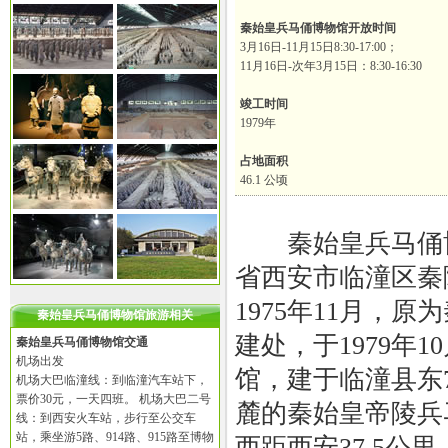
秦始皇兵马俑博物馆开放时间
3月16日-11月15日8:30-17:00；
11月16日-次年3月15日：8:30-16:30
竣工时间
1979年
占地面积
46.1 公顷
秦始皇兵马俑博
省西安市临潼区秦
1975年11月，
秦始皇兵马俑博物馆旅游相关
建处，于1979年1
秦始皇兵马俑博物馆交通
机场出发
馆，建于临潼县东7
机场大巴临潼线：到临潼汽车站下，
票价30元，一天四班。 机场大巴二号
麓的秦始皇帝陵兵
线：到西安火车站，步行至公交车
站，乘坐游5路、914路、915路至博物
西距西安37.5公