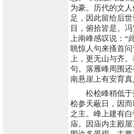
为豪。历代的文人
足，因此留给后世
目，俯拾皆是。冯
上南峰感叹说：“
眺惊人句来搔首问
上，更无山与齐。
句。落雁峰周围还
南悬崖上有安育真
松桧峰稍低于落
桧参天蔽日，因而
之主。峰上建有白
庙。因庙内主殿屋