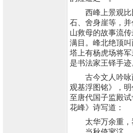
西峰上景观比比
石、舍身崖等，并
山救母的故事流传
满目。峰北绝顶叫
塔上有杨虎场将军
是书法家王铎手迹
古今文人吟咏西
观基浮图铭》，明
至唐代国子监殿试
花峰》诗写道：
太华万余重，岧
当秋倚寥泬，入