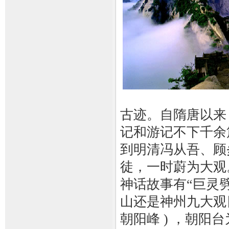
古迹。自隋唐以来
记和游记不下千余
到明清冯从吾、顾
徒，一时蔚为大观
神话故事有“巨灵劈
山还是神州九大观
朝阳峰 ) ，朝阳