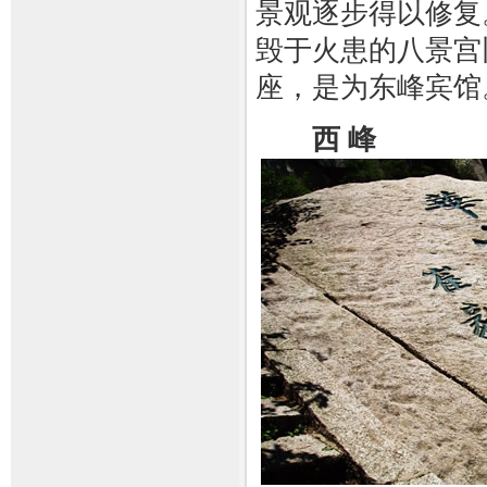
景观逐步得以修复
毁于火患的八景宫
座，是为东峰宾馆
西 峰