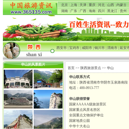
北京
|
上海
|
天津
|
重庆
|
河北
|
山西
|
内蒙古
|
湖南
|
广东
|
广西
|
海南
|
四川
|
黑龙江
|
贵州
|
西安市
|
宝鸡市
|
咸阳市
|
铜川市
|
渭南市
|
延安
华山的风景图片
首页
>>
陕西旅游景点
>> 华山
华山联系方式
地址：陕西省渭南市华阴市玉泉路南段
电话：400-0913-777
华山获得荣誉
国家AAAAA级旅游景区
国家重点风景名胜区
全国重点文物保护单位
国家地质公园
中华十大名山