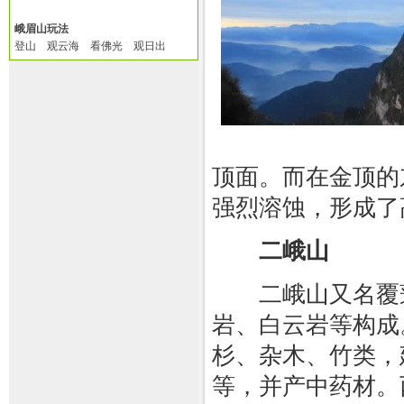
峨眉山玩法
登山 观云海 看佛光 观日出
顶面。而在金顶的
强烈溶蚀，形成了
二峨山
二峨山又名覆蓬
岩、白云岩等构成
杉、杂木、竹类，
等，并产中药材。