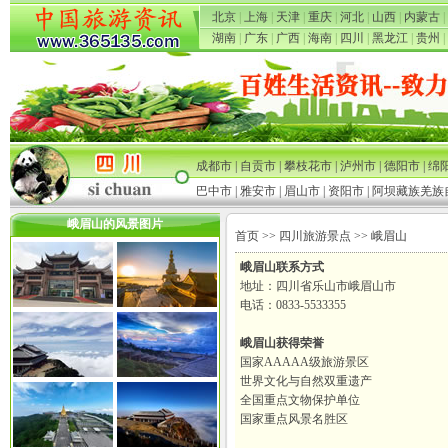
北京
|
上海
|
天津
|
重庆
|
河北
|
山西
|
内蒙古
|
湖南
|
广东
|
广西
|
海南
|
四川
|
黑龙江
|
贵州
|
成都市
|
自贡市
|
攀枝花市
|
泸州市
|
德阳市
|
绵
巴中市
|
雅安市
|
眉山市
|
资阳市
|
阿坝藏族羌族
峨眉山的风景图片
首页
>>
四川旅游景点
>> 峨眉山
峨眉山联系方式
地址：四川省乐山市峨眉山市
电话：0833-5533355
峨眉山获得荣誉
国家AAAAA级旅游景区
世界文化与自然双重遗产
全国重点文物保护单位
国家重点风景名胜区