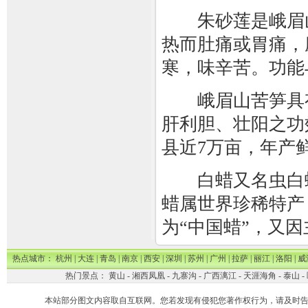
朱砂莲是峨眉山
热而肚痛或胃痛，
寒，味辛苦。功能
峨眉山苦笋具有
肝利胆、壮阳之功
县近7万亩，年产鲜
白蜡又名虫白蜡
蜡属世界珍稀特产
为“中国蜡”，又因
热点城市：
杭州
|
大连
|
青岛
|
南京
|
西安
|
深圳
|
苏州
|
广州
|
拉萨
|
丽江
|
洛阳
|
威
热门景点：
黄山
-
湘西凤凰
-
九寨沟
-
广西漓江
-
天涯海角
-
泰山
-
本站部分图文内容取自互联网。您若发现有侵犯您著作权行为，请及时