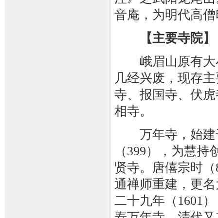
音庵，为明代高僧
【主要寺院】
峨眉山原有大小
几经兴废，现存主
寺、报国寺、伏虎
相寺。
万年寺，始建于
（399），为慧持
贤寺。唐僖宗时（8
通禅师重建，更名
二十九年（1601
寿万年寺。清代又