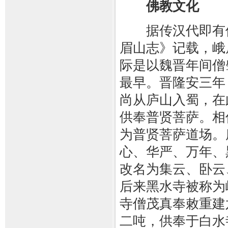
佛教文化
据传汉代即有佛
眉山志》记载，峨
际是以魏晋年间僧
最早。晋隆安三年（
尚从庐山入蜀，在
供奉普贤菩萨。相
为普贤菩萨道场。
心、华严、万年、
改名为集云、卧云
后来黑水寺被称为
寺僧茂真奉敕重建
二吨，供奉于白水