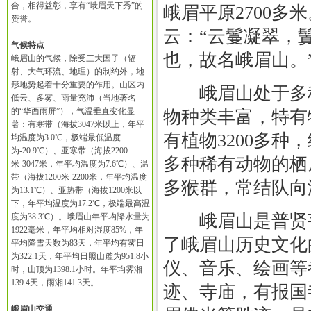
合，相得益彰，享有“峨眉天下秀”的
峨眉平原2700多
赞誉。
云：“云鬘凝翠，
气候特点
也，故名峨眉山。
峨眉山的气候，除受三大因子（辐
射、大气环流、地理）的制约外，地
形地势起着十分重要的作用。山区内
峨眉山处于多种
低云、多雾、雨量充沛（当地著名
的“华西雨屏”），气温垂直变化显
物种类丰富，特有
著：有寒带（海拔3047米以上，年平
有植物3200多种
均温度为3.0℃，极端最低温度
为-20.9℃）、亚寒带（海拔2200
多种稀有动物的栖
米-3047米，年平均温度为7.6℃）、温
带（海拔1200米-2200米，年平均温度
多猴群，常结队向
为13.1℃）、亚热带（海拔1200米以
下，年平均温度为17.2℃，极端最高温
峨眉山是普贤菩
度为38.3℃）。峨眉山年平均降水量为
1922毫米，年平均相对湿度85%，年
了峨眉山历史文化
平均降雪天数为83天，年平均有雾日
为322.1天，年平均日照山麓为951.8小
仪、音乐、绘画等
时，山顶为1398.1小时。年平均雾湘
139.4天，雨湘141.3天。
迹、寺庙，有报国
峨眉山交通