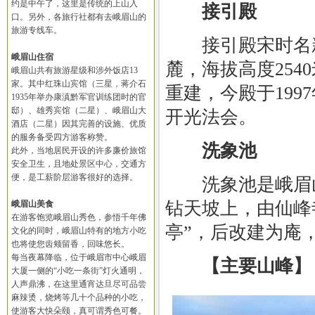
约是中午了，这里是传统的上山入
接引殿
口。另外，各旅行社都有去峨眉山的
旅游专线车。
接引殿宋时名新
峨眉山住宿
麓，海拔高度254
峨眉山共有旅游星级和涉外饭店13
家。其中红珠山宾馆（三星，蒋介石
重建，今殿于199
1935年举办康滇黔军官训练团时的官
邸）、雄秀宾馆（二星）、峨眉山大
开光法会。
酒店（二星）因其完善的设施、优质
的服务备受四方游客称赞。
洗象池
此外，当地居民开设的许多廉价旅馆
安全卫生，且地处景区中心，交通方
便，是工薪阶层游客很好的选择。
洗象池是峨眉山八
钻天坡上，由仙峰
峨眉山美食
在游客饱览峨眉山秀色，参悟千年佛
亭”，后改建为庵
文化的同时，峨眉山特有的地方小吃
也将使您齿颊留香，回味悠长。
每当夜幕降临，位于峨眉市中心峨眉
【主要山峰】
大厦一侧的“小吃一条街”灯火通明，
人声鼎沸，在这里通宵达旦尽可品尝
麻辣烫，烧烤等几十个品种的小吃，
使游客大快朵颐，真可谓秀色可餐。