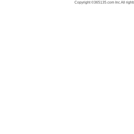
Copyright ©365135.com Inc.All ri