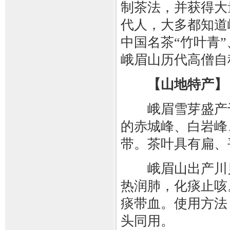
制茶法，并获得大
代人，大多都知道
中国名茶“竹叶青”
峨眉山历代高僧自
【山地特产】
峨眉雪芽盛产于峨
的赤城峰、白岩峰
带。茶叶具有扁、
峨眉山出产川贝
热润肺，化痰止咳
痰带血。使用方法
头同用。