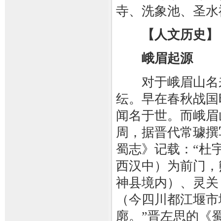
寺、洗象池、圣水
【人文历史】
峨眉起源
对于峨眉山名来
纭。早在春秋战国
闻名于世。而峨眉
周，据晋代常璩撰
蜀志》记载：“杜
西汉中）为前门，
神县境内）、灵关
（今四川都江堰市
廓。”晋左思的《