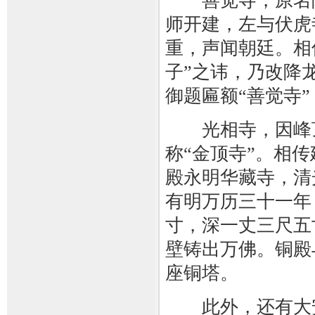
善觉寺，原名降
师开建，左与伏虎
重，声闻朝廷。相
子”之讳，乃改降
御题匾额“善觉寺”
光相寺，因峰顶
称“金顶寺”。相
殿永明华藏寺，清
有明万历三十一年
寸，深一丈三尺五
壁铸出万佛。铜殿
座铜塔。
此外，还有大安