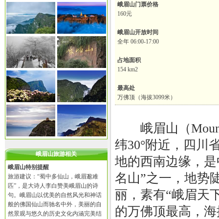
峨眉山门票价格
160元
峨眉山开放时间
全年 06:00-17:00
占地面积
154 km2
最高处
万佛顶（海拔3099米）
峨眉山（Mount
纬30°附近，四川
峨眉山旅游相关
地的西南边缘，是
峨眉山特别提醒
名山”之一，地势
旅游建议：“蜀中多仙山，峨眉邈难
匹”，是大诗人李白赞美峨眉山的诗
丽，素有“峨眉天
句。峨眉山以优美的自然风光和神话
般的佛国仙山而驰名中外，美丽的自
的万佛顶最高，海拔
然景观与悠久的历史文化内涵完美结