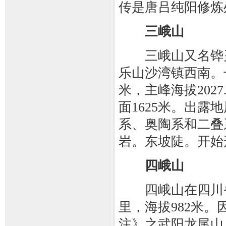
传是唐吕纯阳修炼
三峨山
三峨山又名铧刃
乐山沙湾镇西南。
米，主峰海拔202
面1625米。出露
系、奥陶系和二叠
岩。东坡陡。开始
四峨山
四峨山在四川省
里，海拔982米
注》之武阳龙尾山