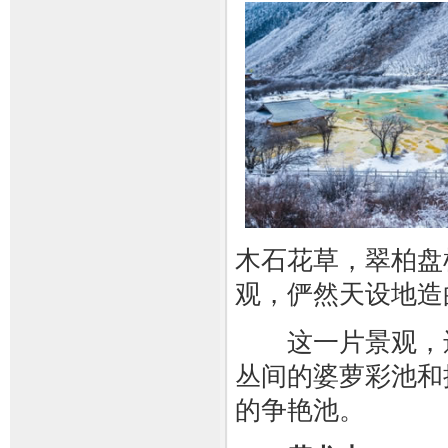
木石花草，翠柏盘
观，俨然天设地造
这一片景观，还
丛间的婆萝彩池和
的争艳池。