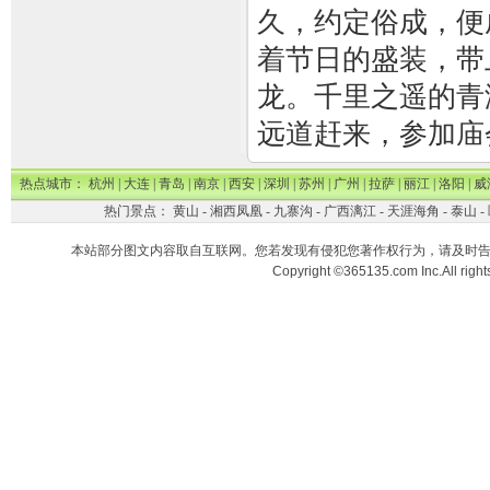
久，约定俗成，便
着节日的盛装，带
龙。千里之遥的青
远道赶来，参加庙
热点城市：
杭州
|
大连
|
青岛
|
南京
|
西安
|
深圳
|
苏州
|
广州
|
拉萨
|
丽江
|
洛阳
|
威
热门景点：
黄山
-
湘西凤凰
-
九寨沟
-
广西漓江
-
天涯海角
-
泰山
-
本站部分图文内容取自互联网。您若发现有侵犯您著作权行为，请及时
Copyright ©365135.com Inc.All ri