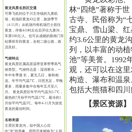
林“四绝”著称于
黄龙风景名胜区交通
可乘飞机到位于川主寺镇的九黄机
古寺、民俗称为“
场，机场距黄龙43公里，旅游季节
（4-11月）从机场均有机场巴士前往
宝鼎、雪山梁、红
黄龙，停靠4小时左右后开往九寨沟，
车票100元/人。也可从成都的新南门车
约3.6公里的黄
站乘班车到黄龙，全程二级公路，路
况良好。
列，以丰富的动植
池”等美誉。19
气候特点
黄龙风景区属高原温带亚寒带季风气
观，还可以在这里
候类型。气候特点是：湿润寒冷，一
年中冬季漫 长，夏无几日，春秋相
构造、瀑布和温泉
连。年平均气温7℃，日照充足，早晚
雾多，雨量多集中在每年五月至八
包括大熊猫和四川
月。 黄龙风景区年平均气温为5-7℃，
最热的7月份平均气温17℃，最冷的1
【景区资源】
月份平均气温3℃。每年4-11月为游览
黄龙的最佳时间。
名称来源
主景区黄龙沟，似中国人心目
中“龙”的形象，因而历来被喻为“人间