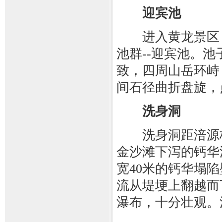
迎宾池
进入黄龙景区，
池群--迎宾池。
致，四周山岳环峙
间石径曲折盘旋，
洗身洞
洗身洞距涪源桥1
金沙滩下泻的钙华
宽40米的钙华塌
流从堤埂上翻越而
瀑布，十分壮观。