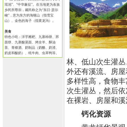
瑶池”、“中华象征”。在当地更为各族
乡民所尊崇，藏民称之为“东日·瑟尔
峻”，意为东方的海螺山（指雪宝
山）、金色的海子（指黄龙沟）。
美食
特色小吃：洋芋糌粑、九寨柿饼、荞
面饼、九寨酸菜面、烤全羊、酥油
茶、青稞酒、奶制品（奶酪、奶渣、
奶皮和酸奶）、牦牛肉、虫草鸭等。
林、低山次生灌丛
外还有溪流、房屋
多样性高，食物丰
次生灌丛，然后依
在裸岩、房屋和溪
钙化资源