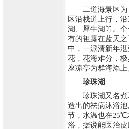
二道海景区为一
区沿栈道上行，沿
湖、犀牛湖等。个
有的袒露在蓝天之
中，一派清新年湛
花，花海难分，极
座凉亭为群海添上
珍珠湖
珍珠湖又名煮珠
造出的祛病沐浴池
节，水温也在25
浴，据说能医治皮