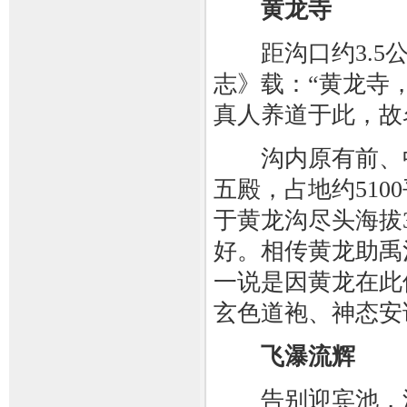
黄龙寺
距沟口约3.5公
志》载：“黄龙寺
真人养道于此，故
沟内原有前、中
五殿，占地约51
于黄龙沟尽头海拔3
好。相传黄龙助禹
一说是因黄龙在此
玄色道袍、神态安
飞瀑流辉
告别迎宾池，沿