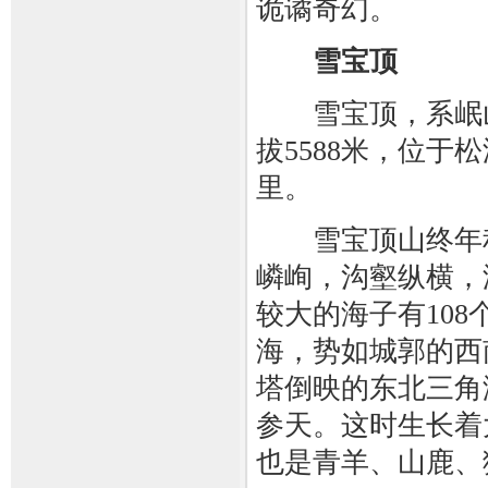
诡谲奇幻。
雪宝顶
雪宝顶，系岷山
拔5588米，位于
里。
雪宝顶山终年积
嶙峋，沟壑纵横，
较大的海子有10
海，势如城郭的西
塔倒映的东北三角
参天。这时生长着
也是青羊、山鹿、