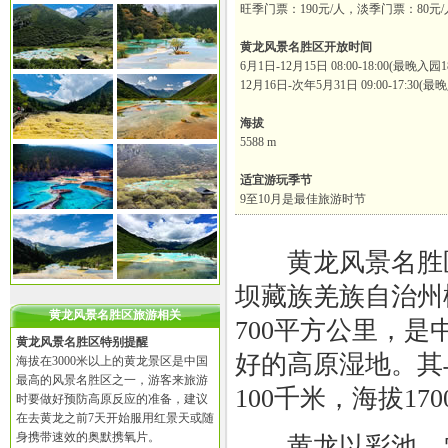
旺季门票：190元/人，淡季门票：80元/
黄龙风景名胜区开放时间
6月1日-12月15日 08:00-18:00(最晚入园1
12月16日-次年5月31日 09:00-17:30(最晚
海拔
5588 m
适宜游玩季节
9至10月是最佳旅游时节
黄龙风景名胜区
坝藏族羌族自治州
黄龙风景名胜区旅游相关
700平方公里，是
黄龙风景名胜区特别提醒
好的高原湿地。其
海拔在3000米以上的黄龙景区是中国
最高的风景名胜区之一，游客来旅游
100千米，海拔1700
时要做好预防高原反应的准备，建议
在去黄龙之前7天开始服用红景天或随
身携带速效的奥默携氧片。
黄龙以彩池、雪