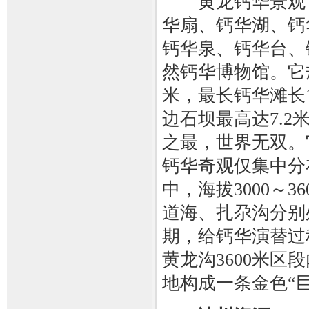
黄龙钙华景观，
华扇、钙华湖、钙
钙华泉、钙华台、
然钙华博物馆。它
米，最长钙华滩长1
边石坝最高达7.2
之最，世界无双。
钙华奇观仅集中分
中，海拔3000～
道海、扎尕沟分别
期，给钙华演替过
黄龙沟3600米
地构成一条金色“