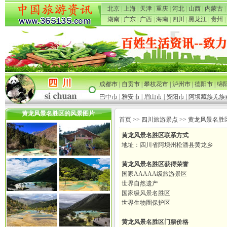
北京
|
上海
|
天津
|
重庆
|
河北
|
山西
|
内蒙古
|
湖南
|
广东
|
广西
|
海南
|
四川
|
黑龙江
|
贵州
|
成都市
|
自贡市
|
攀枝花市
|
泸州市
|
德阳市
|
绵
巴中市
|
雅安市
|
眉山市
|
资阳市
|
阿坝藏族羌族
黄龙风景名胜区的风景图片
首页
>>
四川旅游景点
>> 黄龙风景名胜
黄龙风景名胜区联系方式
地址：四川省阿坝州松潘县黄龙乡
黄龙风景名胜区获得荣誉
国家AAAAA级旅游景区
世界自然遗产
国家级风景名胜区
世界生物圈保护区
黄龙风景名胜区门票价格