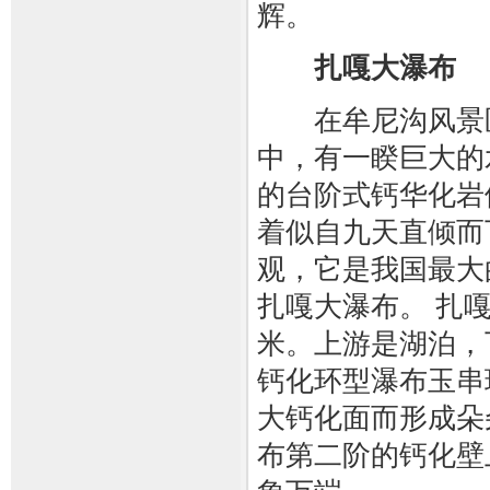
辉。
扎嘎大瀑布
在牟尼沟风景区
中，有一睽巨大的水
的台阶式钙华化岩
着似自九天直倾而
观，它是我国最大
扎嘎大瀑布。 扎嘎瀑
米。上游是湖泊，
钙化环型瀑布玉串
大钙化面而形成朵
布第二阶的钙化壁