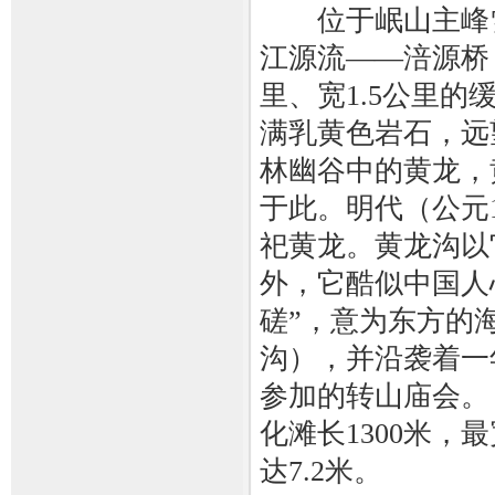
位于岷山主峰雪
江源流——涪源桥，
里、宽1.5公里的
满乳黄色岩石，远
林幽谷中的黄龙，
于此。明代（公元1
祀黄龙。黄龙沟以
外，它酷似中国人
磋”，意为东方的
沟），并沿袭着一
参加的转山庙会。 
化滩长1300米，
达7.2米。