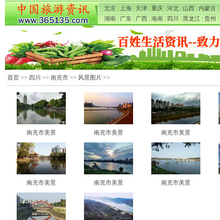
北京
|
上海
|
天津
|
重庆
|
河北
|
山西
|
内蒙古
|
湖南
|
广东
|
广西
|
海南
|
四川
|
黑龙江
|
贵州
|
首页
>>
四川
>>
南充市
>>
风景图片
>>
南充市美景
南充市美景
南充市美景
南充市美景
南充市美景
南充市美景