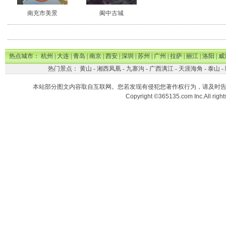
南充市美景
阆中古城
热点城市：
杭州
|
大连
|
青岛
|
南京
|
西安
|
深圳
|
苏州
|
广州
|
拉萨
|
丽江
|
洛阳
|
威
热门景点：
黄山
-
湘西凤凰
-
九寨沟
-
广西漓江
-
天涯海角
-
泰山
-
本站部分图文内容取自互联网。您若发现有侵犯您著作权行为，请及时
Copyright ©365135.com Inc.All ri