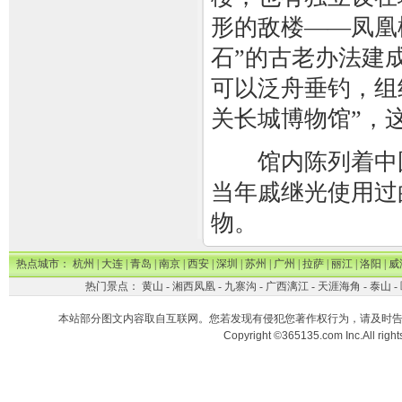
形的敌楼——凤凰
石”的古老办法建
可以泛舟垂钓，组
关长城博物馆”，
馆内陈列着中国
当年戚继光使用过
物。
热点城市：
杭州
|
大连
|
青岛
|
南京
|
西安
|
深圳
|
苏州
|
广州
|
拉萨
|
丽江
|
洛阳
|
威
热门景点：
黄山
-
湘西凤凰
-
九寨沟
-
广西漓江
-
天涯海角
-
泰山
-
本站部分图文内容取自互联网。您若发现有侵犯您著作权行为，请及时
Copyright ©365135.com Inc.All ri