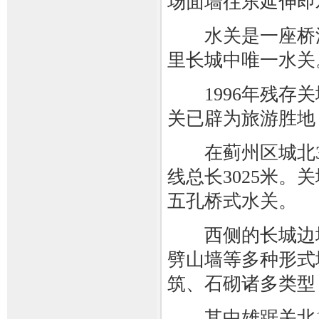
场面墙往东延伸即
水关是一座桥洞
里长城中唯一水关
1996年残存关
关已辟为旅游胜地
在蓟州区城北3
线总长3025米
五孔桥式水关。
西侧的长城边墙
劈山墙等多种形式
筑、石砌诸多类型
其中雄踞关北1公