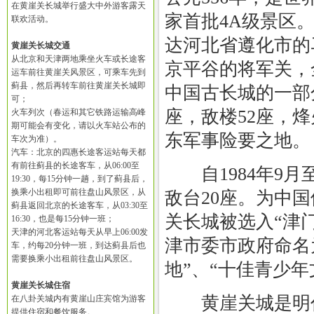
在黄崖关长城举行盛大中外游客露天
家首批4A级景区
联欢活动。
达河北省遵化市的
黄崖关长城交通
从北京和天津两地乘坐火车或长途客
京平谷的将军关，
运车前往黄崖关风景区，可乘车先到
蓟县，然后再转车前往黄崖关长城即
中国古长城的一部
可；
座，敌楼52座，烽
火车列次（春运和其它铁路运输高峰
期可能会有变化，请以火车站公布的
东军事险要之地。
车次为准）。
汽车：北京的四惠长途客运站每天都
有前往蓟县的长途客车，从06:00至
自1984年9月至
19:30，每15分钟一趟，到了蓟县后，
换乘小出租即可前往盘山风景区，从
敌台20座。为中国
蓟县返回北京的长途客车，从03:30至
关长城被选入“津门
16:30，也是每15分钟一班；
天津的河北客运站每天从早上06:00发
津市委市政府命名
车，约每20分钟一班，到达蓟县后也
需要换乘小出租前往盘山风景区。
地”、“十佳青少
黄崖关长城住宿
黄崖关城是明代
在八卦关城内有黄崖山庄宾馆为游客
提供住宿和餐饮服务。