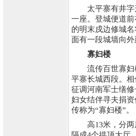
太平寨有井字形
一座。登城便道前
的明末戍边修城名
面有一段城墙向外
寡妇楼
流传百世寡妇楼
平寨长城西段。相
征调河南军士缮修
妇女结伴寻夫捐资
传称为“寡妇楼”。
高13米，分两层
隔成4个拱顶大厅