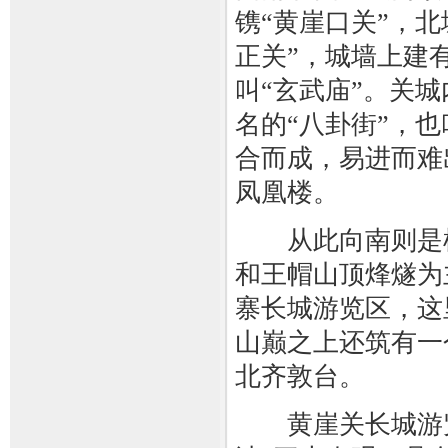
镌“黄崖口关”，北
正关”，城墙上建有
叫“玄武庙”。关
名的“八卦街”，
合而成，易进而难
凤凰楼。
从此向南则是横
和王帽山顶烽燧为
寨长城游览区，这
山巅之上还筑有一
北齐敦台。
黄崖关长城游览区