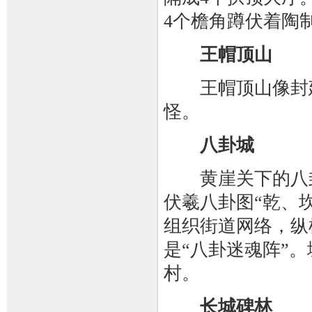
4个檐角蹲伏着陶
王帽顶山
王帽顶山像封建
怪。
八卦城
黄崖关下的八卦城
伏羲八卦图“乾、
组织街道网络，纵
是“八卦迷魂阵”
村。
长城碑林