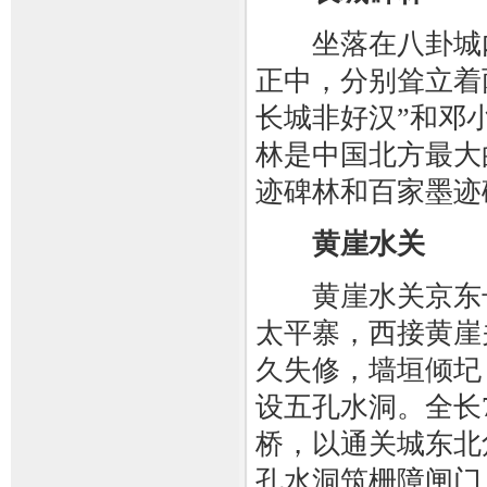
坐落在八卦城内
正中，分别耸立着
长城非好汉”和邓
林是中国北方最大
迹碑林和百家墨迹
黄崖水关
黄崖水关京东长
太平寨，西接黄崖关
久失修，墙垣倾圮
设五孔水洞。全长7
桥，以通关城东北
孔水洞筑栅障闸门