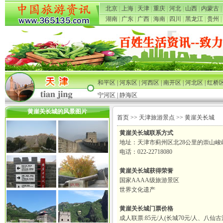
北京
|
上海
|
天津
|
重庆
|
河北
|
山西
|
内蒙古
|
湖南
|
广东
|
广西
|
海南
|
四川
|
黑龙江
|
贵州
|
和平区
|
河东区
|
河西区
|
南开区
|
河北区
|
红桥
宁河区
|
静海区
黄崖关长城的风景图片
首页
>>
天津旅游景点
>> 黄崖关长城
黄崖关长城联系方式
地址：天津市蓟州区北28公里的崇山峻
电话：022-22718080
黄崖关长城获得荣誉
国家AAAA级旅游景区
世界文化遗产
黄崖关长城门票价格
成人联票:85元/人(长城70元/人、八仙古洞