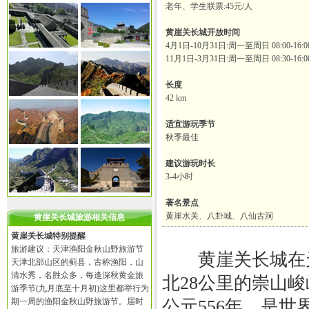
老年、学生联票:45元/人
黄崖关长城开放时间
4月1日-10月31日:周一至周日 08:00-16:00
11月1日-3月31日:周一至周日 08:30-16:0
长度
42 km
适宜游玩季节
秋季最佳
建议游玩时长
3-4小时
著名景点
黄崖水关、八卦城、八仙古洞
黄崖关长城旅游相关信息
黄崖关长城特别提醒
旅游建议：天津渔阳金秋山野旅游节
黄崖关长城在天
天津北部山区的蓟县，古称渔阳，山
清水秀，名胜众多，每逢深秋黄金旅
北28公里的崇山
游季节(九月底至十月初)这里都举行为
期一周的渔阳金秋山野旅游节。届时
公元556年，是世