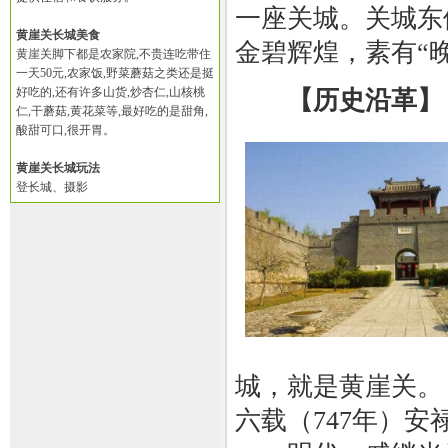
一座关城。关城东
黄崖关长城美食
金碧辉煌，素有“
黄崖关脚下都是农家院,不贵连吃带住
一天50元,农家饭,野菜蘑菇之类还是挺
好吃的,还有许多山货,炒杏仁,山核桃
【历史沿革】
仁,干蘑菇,黄花菜等,最好吃的是甜角,
酸甜可口,很开胃。
黄崖关长城玩法
登长城、摄影
城，就是黄崖关。
六载（747年）安