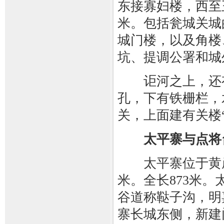
东接寡妇楼，西至王
米。包括瓮城关城
城门楼，以及角楼
坑、提调公署和城
讵河之上，还有
孔，下有铁栅栏，
关，上面建有关楼
太平寨与点将
太平寨位于黄崖关
米。全长873米
谷道称鞑子沟，明
寨长城东侧，新建