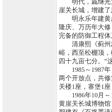
明代，戚继光为
崖关长城，增建了
明永乐年建黄崖口
隆庆、万历年大修
完备的防御工程体
清康熙《蓟州志
峪，西至松棚顶，
四十九亩七分。”
1985～198
两个开放点，共修复
关楼1座，寨堡1
1986年10月～
黄崖关长城博物馆