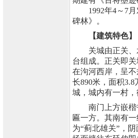
期建有《百将墨迹
1992年4～7
碑林》。
【建筑特色】
关城由正关、水
台组成。正关即关
在泃河西岸，呈不
长890米，面积3
城，城内有一村，
南门上方嵌楷书
匾一方。其南有一
为“蓟北雄关”，阴