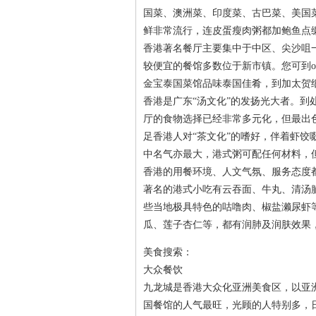
国菜、澳洲菜、印度菜、古巴菜、美国
鲜非常流行，连皮蛋瘦肉粥都加鲍鱼点
香港著名餐厅主要集中于中区、尖沙咀
较便宜的餐馆多数位于新市镇。您可到onion
金宝泰国菜馆品味泰国佳肴，到加太贺
香港是广东“汤文化”的发扬光大者。到
厅的食物选择已经非常多元化，但最出
足香港人对“茶文化”的嗜好，伴着虾
中名气亦最大，港式粥可配任何材料，
香港的用餐环境、人文气氛、服务态度
著名的港式小吃有云吞面、牛丸、清汤
些当地极具特色的咕噜肉、椒盐濑尿虾
瓜、莲子杏仁等，都有润肺及润肤效果
美食搜索：
大众餐饮
九龙城是香港大众化亚洲美食区，以亚
国餐馆的人气最旺，光顾的人特别多，