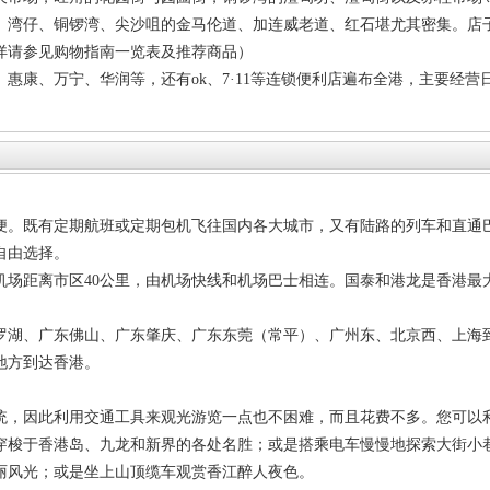
、湾仔、铜锣湾、尖沙咀的金马伦道、加连威老道、红石堪尤其密集。店
详请参见购物指南一览表及推荐商品）
惠康、万宁、华润等，还有ok、7·11等连锁便利店遍布全港，主要经营
便。既有定期航班或定期包机飞往国内各大城市，又有陆路的列车和直通
自由选择。
机场距离市区40公里，由机场快线和机场巴士相连。国泰和港龙是香港最
罗湖、广东佛山、广东肇庆、广东东莞（常平）、广州东、北京西、上海
地方到达香港。
统，因此利用交通工具来观光游览一点也不困难，而且花费不多。您可以
穿梭于香港岛、九龙和新界的各处名胜；或是搭乘电车慢慢地探索大街小
丽风光；或是坐上山顶缆车观赏香江醉人夜色。