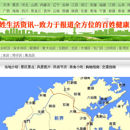
海
|
天津
|
重庆
|
河北
|
山西
|
内蒙古
|
辽宁
|
吉林
|
江苏
|
浙江
|
安徽
|
福建
|
江西
|
山东
|
东
|
广西
|
海南
|
四川
|
黑龙江
|
贵州
|
云南
|
西藏
|
陕西
|
甘肃
|
青海
|
宁夏
|
新疆
|
香港
|
旺区 | 深水埗区 | 观塘区 | 黄大仙区 | 元朗区 | 北区 | 大埔区 | 屯门区 | 沙田区 | 荃湾区 
| 东区 | 湾仔区 | 离岛区
当地介绍
|
景区景点
|
风景图片
|
民俗节庆
|
美食小吃
|
购物指南
|
交通指南