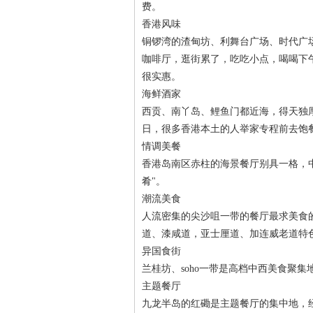
费。
香港风味
铜锣湾的渣甸坊、利舞台广场、时代广
咖啡厅，逛街累了，吃吃小点，喝喝下
很实惠。
海鲜酒家
西贡、南丫岛、鲤鱼门都近海，得天独
日，很多香港本土的人举家专程前去饱
情调美餐
香港岛南区赤柱的海景餐厅别具一格，
肴"。
潮流美食
人流密集的尖沙咀一带的餐厅最求美食
道、漆咸道，亚士厘道、加连威老道特
异国食街
兰桂坊、soho一带是高档中西美食聚
主题餐厅
九龙半岛的红磡是主题餐厅的集中地，