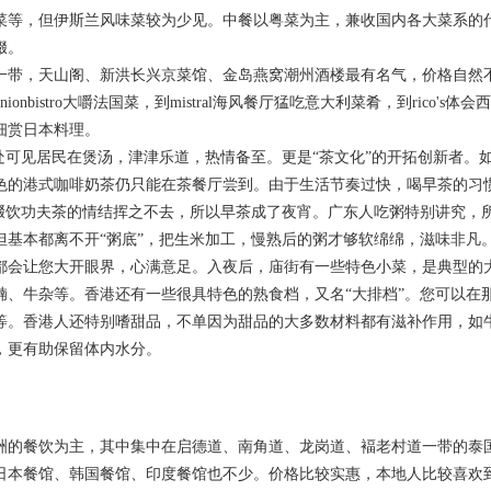
菜等，但伊斯兰风味菜较为少见。中餐以粤菜为主，兼收国内各大菜系的
缀。
一带，天山阁、新洪长兴京菜馆、金岛燕窝潮州酒楼最有名气，价格自然
bistro大嚼法国菜，到mistral海风餐厅猛吃意大利菜肴，到rico's体
细赏日本料理。
处可见居民在煲汤，津津乐道，热情备至。更是“茶文化”的开拓创新者。
色的港式咖啡奶茶仍只能在茶餐厅尝到。由于生活节奏过快，喝早茶的习
饺啜饮功夫茶的情结挥之不去，所以早茶成了夜宵。广东人吃粥特别讲究，
但基本都离不开“粥底”，把生米加工，慢熟后的粥才够软绵绵，滋味非凡
都会让您大开眼界，心满意足。入夜后，庙街有一些特色小菜，是典型的
腩、牛杂等。香港还有一些很具特色的熟食档，又名“大排档”。您可以在
等。香港人还特别嗜甜品，不单因为甜品的大多数材料都有滋补作用，如
，更有助保留体内水分。
洲的餐饮为主，其中集中在启德道、南角道、龙岗道、褔老村道一带的泰
日本餐馆、韩国餐馆、印度餐馆也不少。价格比较实惠，本地人比较喜欢