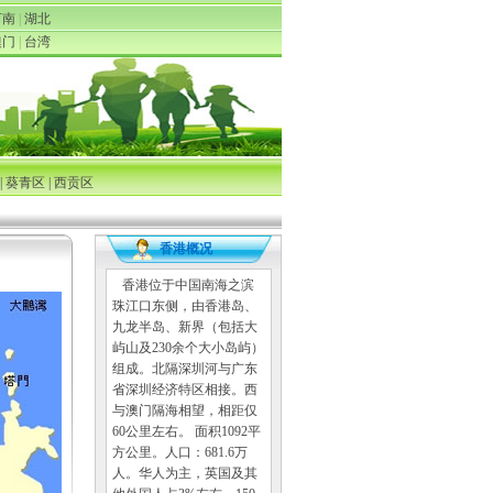
河南
|
湖北
澳门
|
台湾
| 葵青区 | 西贡区
香港概况
香港位于中国南海之滨
珠江口东侧，由香港岛、
九龙半岛、新界（包括大
屿山及230余个大小岛屿）
组成。北隔深圳河与广东
省深圳经济特区相接。西
与澳门隔海相望，相距仅
60公里左右。 面积1092平
方公里。人口：681.6万
人。华人为主，英国及其