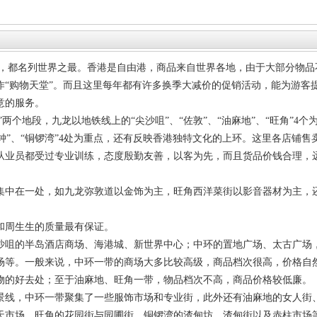
务，都名列世界之最。香港是自由港，商品来自世界各地，由于大部分物品
作“购物天堂”。而且这里每年都有许多换季大减价的促销活动，能为游客
意的服务。
”两个地段，九龙以地铁线上的“尖沙咀”、“佐敦”、“油麻地”、“旺角”4个
金钟”、“铜锣湾”4处为重点，还有反映香港独特文化的上环。这里各店铺售
从业员都受过专业训练，态度殷勤友善，以客为先，而且货品价钱合理，
集中在一处，如九龙弥敦道以金饰为主，旺角西洋菜街以影音器材为主，
和周生生的质量最有保证。
沙咀的半岛酒店商场、海港城、新世界中心；中环的置地广场、太古广场
场等。一般来说，中环一带的商场大多比较高级，商品档次很高，价格自
物的好去处；至于油麻地、旺角一带，物品档次不高，商品价格较低廉。
景线，中环一带聚集了一些服饰市场和专业街，此外还有油麻地的女人街
天市场，旺角的花园街与园圃街，铜锣湾的渣甸坊、渣甸街以及赤柱市场