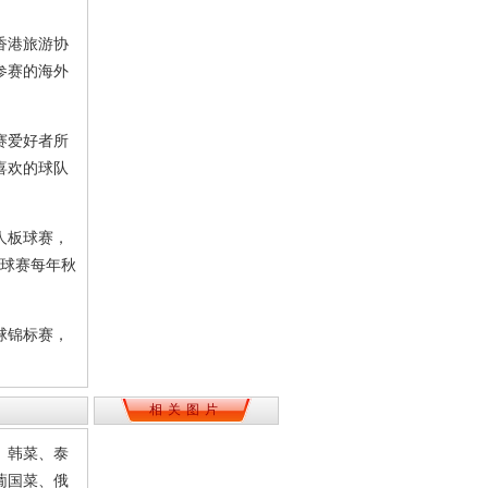
香港旅游协
参赛的海外
赛爱好者所
喜欢的球队
人板球赛，
木球赛每年秋
球锦标赛，
相关图片
、韩菜、泰
葡国菜、俄