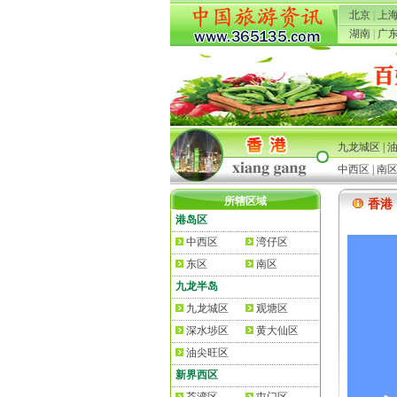
北京
|
上
湖南
|
广
九龙城区 | 油尖
中西区 | 南区 
所辖区域
香港
港岛区
中西区
湾仔区
东区
南区
九龙半岛
九龙城区
观塘区
深水埗区
黄大仙区
油尖旺区
新界西区