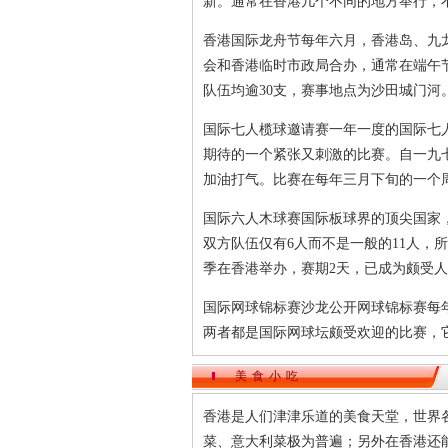
新。通常在香港几个不同的地方举行，
香港国际龙舟节每年六月，香港岛、九
会和香港临时市政局合办，通常在端午
队伍均逾30支，赛事地点为沙田城门河
国际七人榄球邀请赛一年一度的国际七
期待的一个紧张又刺激的比赛。自一九
加油打气。比赛在每年三月下旬的一个
国际六人木球赛国际板球界的顶尖国家
双方队伍仅有6人而不是一般的11人，
季在香港举办，赛期2天，已成为颇受
国际网球锦标赛沙龙公开网球锦标赛每
两者都是国际网球坛颇受欢迎的比赛，
美食小吃
香港是人们津津乐道的美食天堂，世界
菜、意大利菜极为普遍；另外在香港还