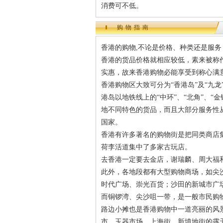
消费可不低。
购物指南
香港的购物,不论是价格、种类还是服
香港的货品价格就相应较低，素来被称
实惠，故来香港购物必能享受到称心满
香港购物区大致可分为“香港岛”及“九龙
港岛以地铁线上的“中环”、“北角”、“
地不同特色的货品，而且大部分服务性
国家。
香港有许多著名的购物街是把同类商店
荷李活道集中了多家古玩店。
去香港一定要去金店，谢瑞麟、周大福
此外，各地段都有大型购物商场，如尖
时代广场、崇光百货；沙田的新城市广
而铜锣湾、尖沙咀一带，是一般市民购
路边小摊也是香港购物中一道亮丽的风
市、玉器市场、上海街、新填地街的露