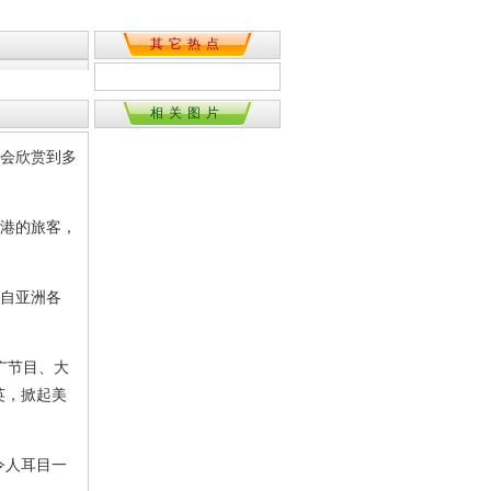
其它热点
相关图片
机会欣赏到多
香港的旅客，
来自亚洲各
广节目、大
英，掀起美
令人耳目一