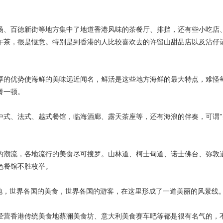
场、百德新街等地方集中了地道香港风味的茶餐厅、排挡，还有些小吃店
午茶，很是惬意。特别是到香港的人比较喜欢去的许留山甜品店以及沾仔
厚的优势使海鲜的美味远近闻名，鲜活是这些地方海鲜的最大特点，难怪
餐一顿。
中式、法式、越式餐馆，临海酒廊、露天茶座等，还有海浪的伴奏，可谓"
的潮流，各地流行的美食尽可搜罗。山林道、柯士甸道、诺士佛台、弥敦
色餐馆不胜枚举。
集地，世界各国的美食，世界各国的游客，在这里形成了一道美丽的风景线
经营香港传统美食地蔡澜美食坊、意大利美食赛车吧等都是很有名气的，