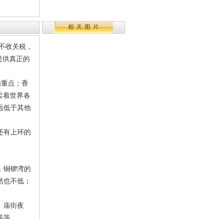
相关图片
不收关税，
提供真正的
为重点；香
卖着世界各
远低于其他
还有上环的
，铜锣湾的
然也不低；
、庙街夜
等等。