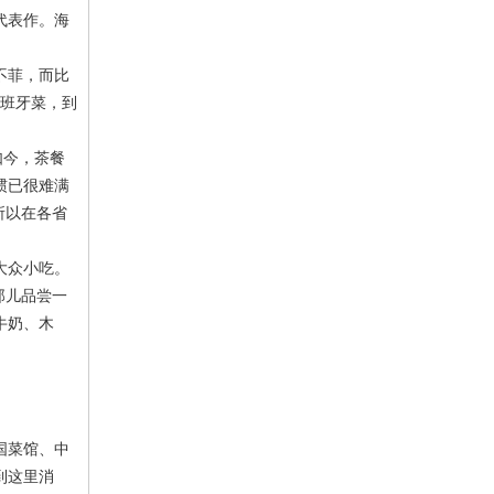
代表作。海
不菲，而比
会西班牙菜，到
如今，茶餐
惯已很难满
所以在各省
。
大众小吃。
那儿品尝一
牛奶、木
国菜馆、中
到这里消