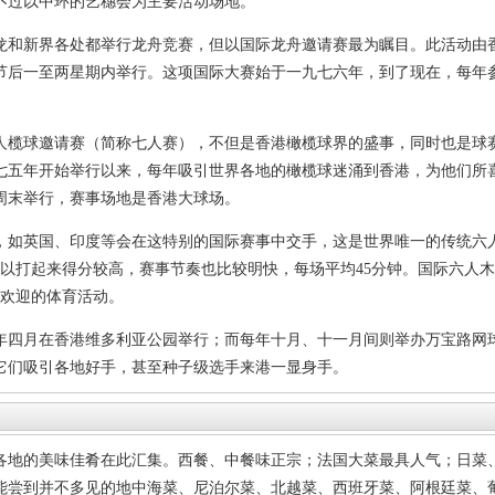
不过以中环的艺穗会为主要活动场地。
龙和新界各处都举行龙舟竞赛，但以国际龙舟邀请赛最为瞩目。此活动由
节后一至两星期内举行。这项国际大赛始于一九七六年，到了现在，每年
。
人榄球邀请赛（简称七人赛），不但是香港橄榄球界的盛事，同时也是球
七五年开始举行以来，每年吸引世界各地的橄榄球迷涌到香港，为他们所
周末举行，赛事场地是香港大球场。
，如英国、印度等会在这特别的国际赛事中交手，这是世界唯一的传统六
所以打起来得分较高，赛事节奏也比较明快，每场平均45分钟。国际六人
人欢迎的体育活动。
年四月在香港维多利亚公园举行；而每年十月、十一月间则举办万宝路网
它们吸引各地好手，甚至种子级选手来港一显身手。
各地的美味佳肴在此汇集。西餐、中餐味正宗；法国大菜最具人气；日菜
能尝到并不多见的地中海菜、尼泊尔菜、北越菜、西班牙菜、阿根廷菜、