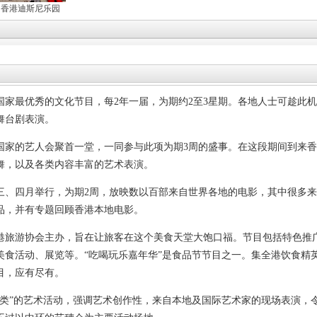
香港迪斯尼乐园
国家最优秀的文化节目，每2年一届，为期约2至3星期。各地人士可趁此
舞台剧表演。
国家的艺人会聚首一堂，一同参与此项为期3周的盛事。在这段期间到来
舞，以及各类内容丰富的艺术表演。
三、四月举行，为期2周，放映数以百部来自世界各地的电影，其中很多
品，并有专题回顾香港本地电影。
港旅游协会主办，旨在让旅客在这个美食天堂大饱口福。节目包括特色推
美食活动、展览等。“吃喝玩乐嘉年华”是食品节节目之一。集全港饮食精
目，应有尽有。
另类”的艺术活动，强调艺术创作性，来自本地及国际艺术家的现场表演，