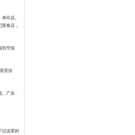
、寿司店、
记面食店，
每到节假
美景佳
道、广东
。
不过这里的