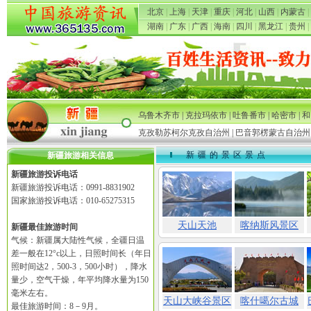
北京
|
上海
|
天津
|
重庆
|
河北
|
山西
|
内蒙古
|
湖南
|
广东
|
广西
|
海南
|
四川
|
黑龙江
|
贵州
|
乌鲁木齐市
|
克拉玛依市
|
吐鲁番市
|
哈密市
|
和
克孜勒苏柯尔克孜自治州
|
巴音郭楞蒙古自治州
新疆的景区景点
新疆旅游相关信息
新疆旅游投诉电话
新疆旅游投诉电话：0991-8831902
国家旅游投诉电话：010-65275315
天山天池
喀纳斯风景区
新疆最佳旅游时间
气候：新疆属大陆性气候，全疆日温
差一般在12°c以上，日照时间长（年日
照时间达2，500-3，500小时），降水
量少，空气干燥，年平均降水量为150
毫米左右。
天山大峡谷景区
喀什噶尔古城
最佳旅游时间：8－9月。