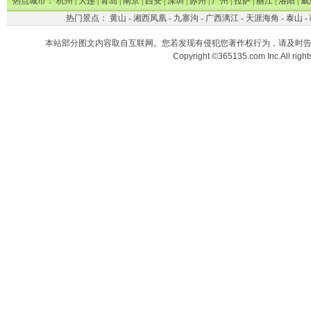
热点城市：
杭州
|
大连
|
青岛
|
南京
|
西安
|
深圳
|
苏州
|
广州
|
拉萨
|
丽江
|
洛阳
|
威
热门景点：
黄山
-
湘西凤凰
-
九寨沟
-
广西漓江
-
天涯海角
-
泰山
-
本站部分图文内容取自互联网。您若发现有侵犯您著作权行为，请及时
Copyright ©365135.com Inc.All ri