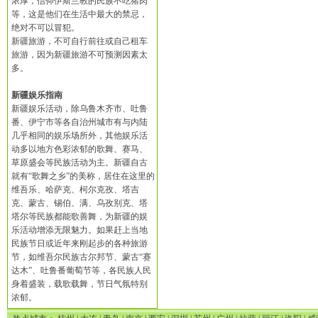
浓厚，信仰伊斯兰教的民族不吃猪肉
等，这是他们在生活中最大的禁忌，
绝对不可以冒犯。
新疆旅游，不可自行前往或自己租车
旅游，因为新疆旅游不可预测因素太
多。
新疆娱乐指南
新疆娱乐活动，除乌鲁木齐市、吐鲁
番、伊宁市等各自治州城市有与内陆
几乎相同的娱乐场所外，其他娱乐活
动多以地方色彩浓郁的歌舞、赛马、
草原盛会等民族活动为主。新疆自古
就有“歌舞之乡”的美称，居住在这里的
维吾乐、哈萨克、柯尔克孜、塔吉
克、蒙古、锡伯、满、乌孜别克、塔
塔尔等民族都能歌善舞，为新疆的娱
乐活动增添无限魅力。如果赶上当地
民族节日或近年来刚起步的各种旅游
节，如维吾尔民族古尔邦节、蒙古“赛
达木”、吐鲁番葡萄节等，各民族人民
身着盛装，载歌载舞，节日气氛特别
浓郁。