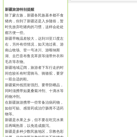
新疆旅游特别提醒
除了蒙古族，新疆各民族基本都不食
猪肉，你到了新疆还是入乡随俗，暂
时先放弃吃猪肉的习惯，这样会处处
都方便一些。
新疆早晚温差较大，达到10至15度左
右，另外有些情况，如天池过夜、游
南山牧场、登一号冰川、游喀纳斯
湖、去巴音布鲁克草原等须带外衣和
毛衣等衣物。
新疆地域辽阔，旅游者下车行走的时
间也较长有时需骑马、骑骆驼，要穿
一双合适的鞋。
新疆紫外线照射强烈。要带防晒品，
同时须携带如夏桑菊冲剂、十滴水等
药物冲剂。
在新疆旅游携带一些常备治病药物，
如创可贴、感冒药或治疗肠胃不适药
物等。
新疆是水果之乡，但不要在吃完水果
后再喝热茶，以免造成腹泻。
新疆是多种少数民族地区，宗教色彩