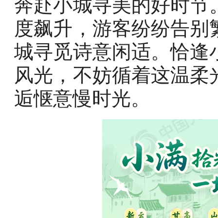
奔赴小城寻美的好时节
度飙升，游客纷纷告别
城寻觅诗意闲适。恰逢
风光，不妨循着这温柔
逅惬意慢时光。