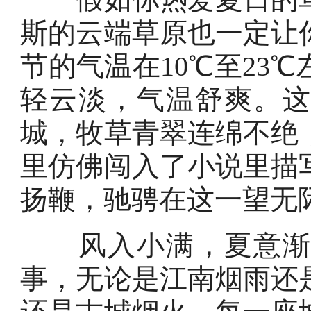
斯的云端草原也一定让
节的气温在10℃至23
轻云淡，气温舒爽。
城，牧草青翠连绵不绝
里仿佛闯入了小说里描
扬鞭，驰骋在这一望无
风入小满，夏意渐柔
事，无论是江南烟雨还