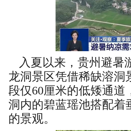
入夏以来，贵州避暑
龙洞景区凭借稀缺溶洞
段仅60厘米的低矮通
洞内的碧蓝瑶池搭配着
的景观。