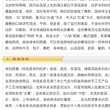
点的时间再喝，因为在高原上水的沸点要比平原低很多，拉萨水到80
藏族的饮食，牧区、农区有所不同。牧区的饮食除了糌粑、面粉等主食以
指肉，“白”是指奶。夏天以“白食”为主，冬天以“红食”为主。牧区
藏餐的口味讲究清淡、平和。很多菜，除了盐巴和葱蒜，不放任何辛
拉萨、日喀则、泽当等城镇有各种档次的餐馆。这些餐馆无论是高档
着花纹的藏式“狗蹄”木桌，铁皮火炉，“八瑞”瓷碗，藏式蒲团，有
藏地风情。旅游者来到西藏，可以有选择地到这些餐馆品尝一些有特
肉、凉拌牦牛舌、包子、糌粑、各种糕点，以及甜茶、奶茶、酸奶、
购物指南
来到西藏（特别是来到拉萨）旅游，观光，应该说，铺着花岗岩石的
化街，民俗街，而且，还是一条著名的观光街，购物街和商业街。在
这里的旅游商品，有很多是充满了乡土气息与民族风格的手工艺产品
手工艺传统编织品；也有许多东西是尼泊尔，印度等国商人批量加工
处理的各色“古董”；也有真正的宝贝，如古旧的“卡垫”，名贵的瓷
石，琥珀，上等绿松石，成色绝佳的红珊瑚……，这当然需要你识货
推荐：八角街有名的旅游商店很多，譬如位于八角北街的百年老店夏帽