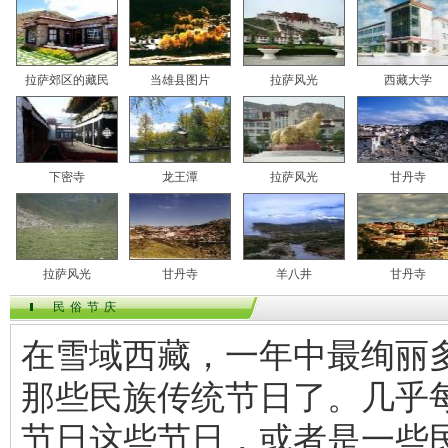
拉萨郊区的藏民
当雄县图片
拉萨风光
西藏大学
下密寺
龙王潭
拉萨风光
甘丹寺
拉萨风光
甘丹寺
羊八井
甘丹寺
民俗节庆
在雪域西藏，一年中最绚丽
那些民族传统节日了。几乎
节日这些节日，或者是一些