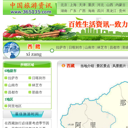
北京
|
上海
|
天津
|
重庆
|
河北
|
山西
|
内蒙古
|
湖南
|
广东
|
广西
|
海南
|
四川
|
黑龙江
|
贵州
|
拉萨市
|
日喀则市
|
山南市
|
林芝市
|
昌都市
|
那
所辖区域
西藏
当地介绍
|
景区景点
|
风景图片
6地级市
拉萨市
日喀则市
山南市
林芝市
昌都市
那曲市
1地区
阿里地区
最佳旅游时间
在西藏旅行必须要考虑季节因