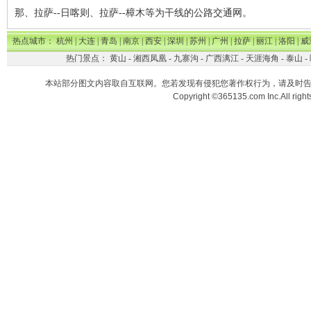
那、拉萨--日喀则、拉萨--樟木等为干线的公路交通网。
热点城市：
杭州
|
大连
|
青岛
|
南京
|
西安
|
深圳
|
苏州
|
广州
|
拉萨
|
丽江
|
洛阳
|
威
热门景点：
黄山
-
湘西凤凰
-
九寨沟
-
广西漓江
-
天涯海角
-
泰山
-
本站部分图文内容取自互联网。您若发现有侵犯您著作权行为，请及时
Copyright ©365135.com Inc.All ri