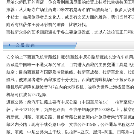
尼泊尔侨民开的商店，你会看到商店显眼的位置上挂着比兰德拉国王
推荐：从大昭寺广场往西走20米左右是著名的“民族商场”。很多人说
小贴士：如果旅游者是文化人，或是有文艺方面的雅兴，我们当然不
附近有格萨尔王骑马射箭的雕像，比较好找。
而拉萨众多的艺术画廊遍布于各主要旅游景点，尤以布达拉宫正门和
交通指南
安全的上下西藏飞机青藏线川藏/滇藏线中尼公路新藏线长途汽车租用
西藏是中国唯一不通火车的省区，目前进入西藏的主要交通工具是飞
航空：目前西藏辟有国际及省级航线。拉萨至成都、拉萨至北京、拉
航线，使旅游者进出西藏旅游十分便捷。西藏的贡嘎机场位于拉萨以南
嘎机场可起降包括波音747在内的大型客机，被称为世界上海拔最高
机场可供波音757起降。
进藏公路：乘汽车进藏主要有中尼公路（中国至尼泊尔），拉萨至樟木
萨，全长1214公里，为黑色路面，全线平均海拔在4000米以上，
有新藏、川藏、滇藏公路。目前青藏公路是海内外旅游者乘汽车进藏
藏区内公路：现有干线公路15条，支线公路315条，公路通车里程达2
藏、滇藏、中尼公路为主干线，以拉萨--亚东、黑河--阿里、日喀则--普