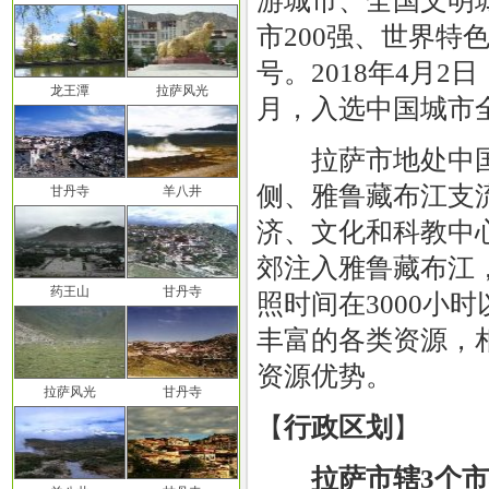
游城市、全国文明
市200强、世界特色
号。2018年4月2
龙王潭
拉萨风光
月，入选中国城市全
拉萨市地处中国
侧、雅鲁藏布江支
甘丹寺
羊八井
济、文化和科教中
郊注入雅鲁藏布江，
药王山
甘丹寺
照时间在3000小
丰富的各类资源，
资源优势。
拉萨风光
甘丹寺
【
行政区划
】
拉萨市辖3个市