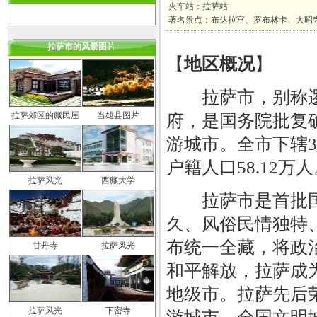
火车站：拉萨站
著名景点：布达拉宫、罗布林卡、大昭
拉萨市的风景图片
【
地区概况
】
拉萨市，别称逻
拉萨郊区的藏民屋
当雄县图片
府，是国务院批复
游城市。全市下辖3
户籍人口58.12万
拉萨风光
西藏大学
拉萨市是首批国
久、风俗民情独特
布统一全藏，将政治
甘丹寺
拉萨风光
和平解放，拉萨成为
地级市。拉萨先后
拉萨风光
下密寺