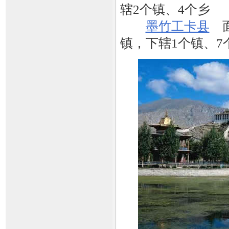
辖2个镇、4个乡
墨竹工卡县
面
镇，下辖1个镇、7