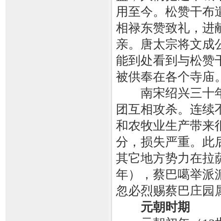
用至今。松赞干布
相禄东赞致礼，进
亲。唐太宗将文成公
能到处看到与松赞
被供奉在各个
南宋绍兴三十年（
团互相攻杀。连续
和农牧业生产带来
分，损失严重。此
其它地方势力在拉萨
年），蔡巴噶举派
忽必烈赐蔡巴庄园属
元朝时期