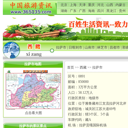
北京
|
上海
|
天津
|
重庆
|
河北
|
山西
|
内蒙古
|
湖南
|
广东
|
广西
|
海南
|
四川
|
黑龙江
|
贵州
|
拉萨市
|
日喀则市
|
山南市
|
林芝市
|
昌都市
|
那
拉萨市地图
首页
>>
西藏
>> 拉萨市
区号：0891
邮编：850000
面积：3万平方公里
人口：58.12万人
行政区类别：地级市
位置：位于雅鲁藏布江支流拉萨河北岸
政府驻地：城关区江苏大道69号
点击看大图
行政区划：辖3个区、5个县
车牌代码：藏A
机 场：拉萨贡嘎国际机场
拉萨市的景区景点