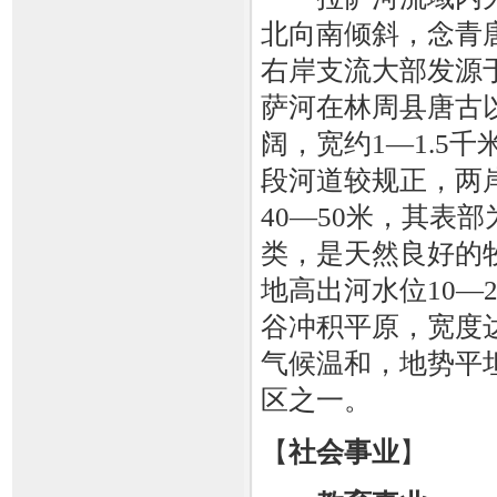
北向南倾斜，念青
右岸支流大部发源
萨河在林周县唐古
阔，宽约1—1.5
段河道较规正，两
40—50米，其表
类，是天然良好的牧
地高出河水位10—
谷冲积平原，宽度达
气候温和，地势平
区之一。
【
社会事业
】