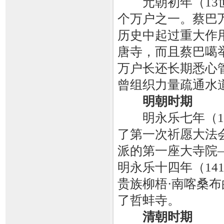
元朝初年（13世
个万户之一。蔡巴
历史中起过重大作
唐寺，而且蔡巴噶
万户长还长期悉心
曾组织力量疏通水
明朝时期
明永乐七年（14
了第一次祈愿大法
派的第一座大寺院
明永乐十四年（14
贵族柳梧·南喀桑布
了哲蚌寺。
清朝时期