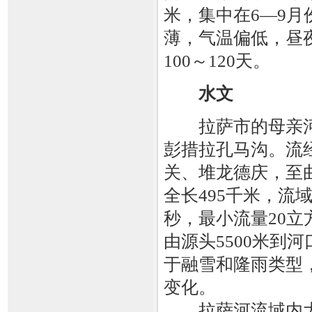
米，集中在6—9
薄，气温偏低，昼
100～120天。
水文
拉萨市的母亲河
彭措拉孔马沟。流
关、堆龙德庆，至
全长495千米，流域
秒，最小流量20立
由源头5500米到
于融雪和隆雨类型
变化。
拉萨河流域内大