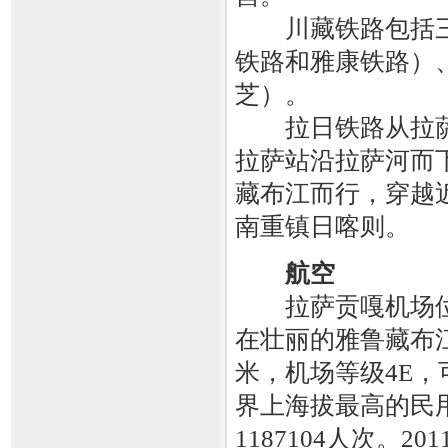
川藏铁路包括三
铁路和雅康铁路）
芝）。
拉日铁路从拉萨
拉萨站沿拉萨河而
藏布江而行，穿越
南重镇日喀则。
航空
拉萨贡嘎机场位
在壮丽的雅鲁藏布江南
米，机场等级4E，
界上海拔最高的民用
1187104人次。