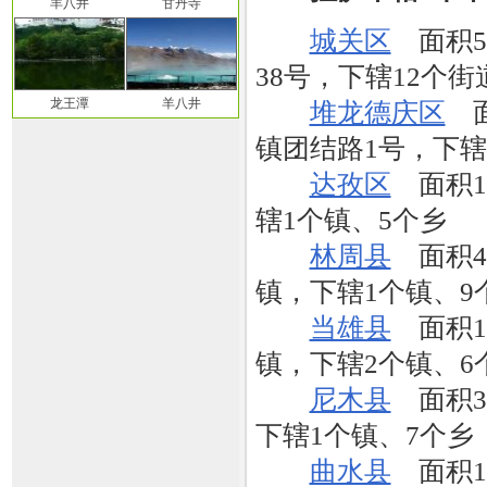
羊八井
甘丹寺
城关区
面积55
38号，下辖12个街
龙王潭
羊八井
堆龙德庆区
面
镇团结路1号，下辖
达孜区
面积1
辖1个镇、5个乡
林周县
面积44
镇，下辖1个镇、9
当雄县
面积12
镇，下辖2个镇、6
尼木县
面积32
下辖1个镇、7个乡
曲水县
面积16