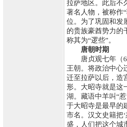
拉萨地区。此后不
著名人物，被称作
位。为了巩固和发
的贵族豪酋势力的
称其为“逻些”。
唐朝时期
唐贞观七年（63
王朝。将政治中心
迁至拉萨以后，造
形。大昭寺就是这
湖。藏语中羊叫“惹
于大昭寺是最早的
市名。汉文史籍把‘
盛，人们把这个城