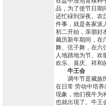
在盆中浸泡青稞种
品，为了使节日期
还忙碌到深夜。农
件事，就是各家派
初二开始，亲朋好
藏历新年期间，在
舞、弦子舞，在六
人地踏地为节、欢
欢乐、喜庆、祥
牛王会
调牛节是藏族民
在日常 劳动中培
现象，他们视牛为
也就出现了。牛王