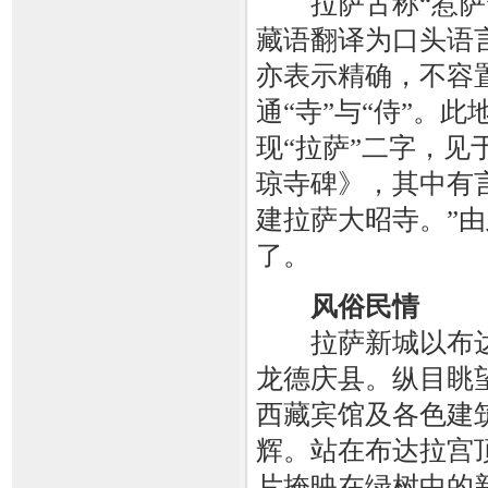
拉萨古称“惹萨”，
藏语翻译为口头语
亦表示精确，不容
通“寺”与“侍”。
现“拉萨”二字，见
琼寺碑》，其中有
建拉萨大昭寺。”由
了。
风俗民情
拉萨新城以布达
龙德庆县。纵目眺
西藏宾馆及各色建
辉。站在布达拉宫
片掩映在绿树中的