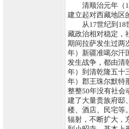
清顺治元年（16
建立起对西藏地区
从17世纪到18
藏政治相对稳定，
期间拉萨发生过两次
年）新疆准噶尔汗国
发生战争，都由清朝
年）到清乾隆五十三
年）郡王珠尔默特
整整50年没有社
建了大量贵族府邸
楼、酒店、民宅等
辐射，不断扩大，
到小昭寺，基本上