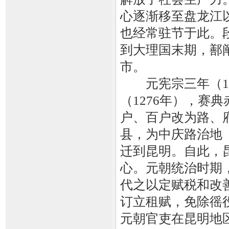
心逐渐移至盘龙江
也经常驻节于此。
到大理国末期，鄯
市。
元宪宗三年（12
（1276年），赛
户、百户改为路、
县，为中庆路治地
迁到昆明。自此，
心。元朝统治时期
代之以定赋税和改
订立租赋，免除徭役
元朝官吏在昆明地