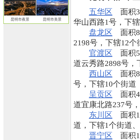
五华区
面积38
昆明市夜景
昆明市美景
华山西路1号，下辖
盘龙区
面积86
2198号，下辖12
官渡区
面积55
道云秀路2898号，
西山区
面积88
号，下辖10个街道
呈贡区
面积46
道宜康北路237号
东川区
面积18
道，下辖1个街道、
晋宁区
面积13