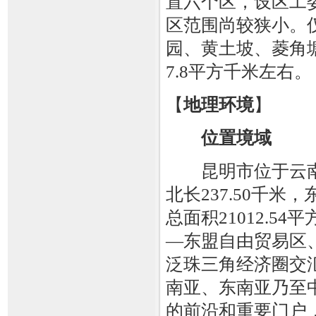
置六个区，设区工
区范围尚较狭小。
园、黄土坡、菱角
7.8平方千米左右。
【
地理环境
】
位置境域
昆明市位于云南
北长237.50千米，
总面积21012.5
—东盟自由贸易区
泛珠三角经济圈交
南亚、东南亚乃至
的前沿和重要门户