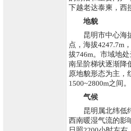
下越老达泰柬，西
地貌
昆明市中心海拔约
点，海拔4247.
拔746m。市域地
南呈阶梯状逐渐降
原地貌形态为主，
1500~2800m之间。
气候
昆明属北纬低纬度
西南暖湿气流的影
日照2200小时左