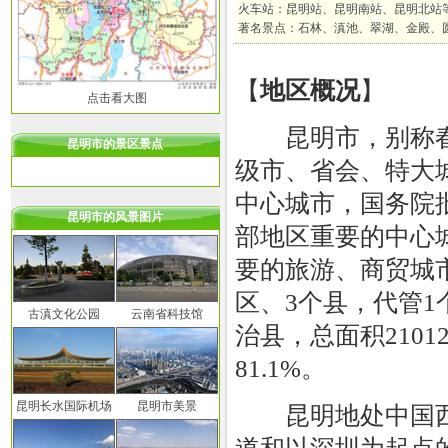
火车站：昆明站、昆明南站、昆明北站
著名景点：石林、滇池、翠湖、金殿、
【
地区概况
】
点击看大图
昆明市，别称春
昆明市的景区景点
级市、省会、特大
中心城市，国务院
昆明市的风景图片
部地区重要的中心
要的旅游、商贸城
区、3个县，代管1
古滇文化公园
云南省科技馆
治县，总面积2101
81.1%。
昆明长水国际机场
昆明市美景
昆明地处中国西