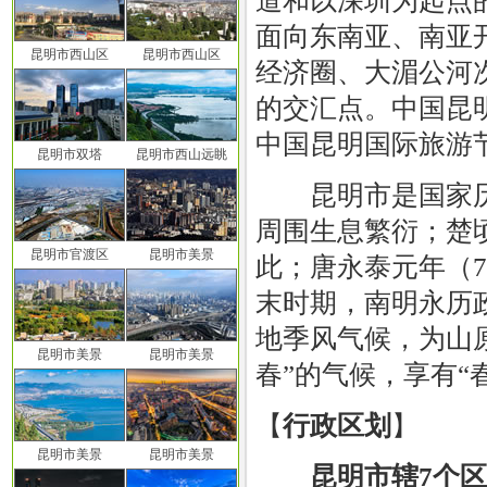
道和以深圳为起点
面向东南亚、南亚开
昆明市西山区
昆明市西山区
经济圈、大湄公河
的交汇点。中国昆
中国昆明国际旅游
昆明市双塔
昆明市西山远眺
昆明市是国家历
周围生息繁衍；楚
昆明市官渡区
昆明市美景
此；唐永泰元年（
末时期，南明永历
地季风气候，为山
昆明市美景
昆明市美景
春”的气候，享有“
【
行政区划
】
昆明市美景
昆明市美景
昆明市辖7个区