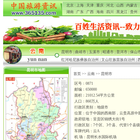
北京
|
上海
|
天津
|
重庆
|
河北
|
山西
|
内蒙古
|
湖南
|
广东
|
广西
|
海南
|
四川
|
黑龙江
|
贵州
|
昆明市
|
曲靖市
|
玉溪市
|
昭通市
|
普洱市
|
保山
红河哈尼族彝族自治州
|
文山壮族苗族自治州
|
昆明市地图
首页
>>
云南
>> 昆明市
区号：0871
邮编：650000
面积：21012.54平方公里
人口：860万人
行政区类别：地级市
位置：位于中国的西南部，云贵高原中
政府驻地：呈贡区锦绣大街1号
行政区划：7个区、3个县、代管1个县级
车牌代码：云A
机 场：昆明长水国际机场