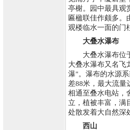
亭榭。园中最具观
匾楹联佳作颇多。
观楼临水一面的门
大叠水瀑布
大叠水瀑布位于路
大叠水瀑布又名飞
瀑"。瀑布的水源
差88米，最大流量
相通至叠水电站，
立，植被丰富，满
处散发着大自然深
西山