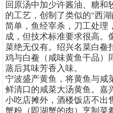
回原汤中加少许酱油、糖和
的工艺，创制了类似的"西湖
简单，鱼经宰杀，刀工处理
成，但技术标准要求很高。
菜绝无仅有。绍兴名菜白鲞
鸡与白鲞（咸味黄鱼干品）
蒸后其味芳香入味。
宁波盛产黄鱼，将黄鱼与咸
鲜清口的咸菜大汤黄鱼。嘉
小吃店摊外，酒楼饭店不出
蟹粉（即湖蟹的肉）烹制菜