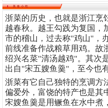
美食小吃
浙菜的历史，也就是浙江烹
越春秋。越王勾践为复国，
市的稽山，过去称"鸡山"，
前线准备作战粮草用鸡。故
绍兴名菜"清汤越鸡"。其次
出自"宋五嫂鱼羹"，至今也有
浙菜有它自己独特的烹调方
偏爱外，富饶的特产也是其
宋嫂鱼羹是用鳜鱼在水中煮