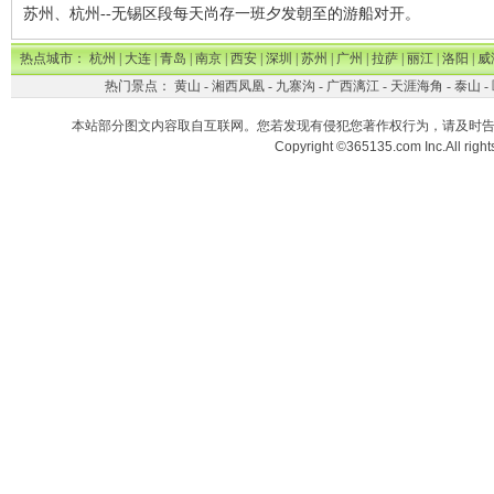
苏州、杭州--无锡区段每天尚存一班夕发朝至的游船对开。
热点城市：
杭州
|
大连
|
青岛
|
南京
|
西安
|
深圳
|
苏州
|
广州
|
拉萨
|
丽江
|
洛阳
|
威
热门景点：
黄山
-
湘西凤凰
-
九寨沟
-
广西漓江
-
天涯海角
-
泰山
-
本站部分图文内容取自互联网。您若发现有侵犯您著作权行为，请及时
Copyright ©365135.com Inc.All ri