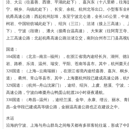
泾、大云（往嘉善、西塘、平湖此处下）、嘉兴东（十八里桥，往海
宁、桐乡、乌镇此处下）、长安、余杭、杭州北等出口。小型客车全程
杭甬高速公路：西起杭州彭埠，东至宁波北仑港，全长145公里，中
柯岩、中国轻纺城此处下）、绍兴（三江）、沽渚（接上三高速）、
下）、宁波（段塘）、潘火（接甬台温高速）、大朱家（往阿育王寺、
上三高速公路：北起杭甬高速公路沽渚立交，南到台州市三门县高视
国道：
104国道：（北京--南京--福州），在浙江省境内途经长兴、湖州
岩、路桥、乐清、温州、瑞安、平阳、苍南等县市。其中，杭州棗天
320国道：（上海--云南瑞丽），在浙江省境内途经嘉善、嘉兴、桐
道）、衢州、常山等县市。其中，上海棗杭州段已建成高速公路，杭
329国道：（杭州--舟山沈家门），途经、绍兴、上虞、慈溪、宁波
高速公路，宁波白峰棗舟山鸭蛋山轮渡24小时昼夜通航。
330国道：（寿昌--温州），途经兰溪、金华、永康、缙云、丽水、
昌--金华段已建成高等级公路，金丽温高速公路也正在建设之中。
水运
沿海的宁波、上海与舟山群岛之间每天都有多班客轮往返，形成了中国