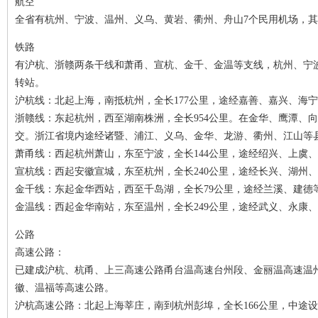
航空
全省有杭州、宁波、温州、义乌、黄岩、衢州、舟山7个民用机场，
铁路
有沪杭、浙赣两条干线和萧甬、宣杭、金千、金温等支线，杭州、宁
转站。
沪杭线：北起上海，南抵杭州，全长177公里，途经嘉善、嘉兴、海
浙赣线：东起杭州，西至湖南株洲，全长954公里。在金华、鹰潭、
交。浙江省境内途经诸暨、浦江、义乌、金华、龙游、衢州、江山等
萧甬线：西起杭州萧山，东至宁波，全长144公里，途经绍兴、上虞
宣杭线：西起安徽宣城，东至杭州，全长240公里，途经长兴、湖州
金千线：东起金华西站，西至千岛湖，全长79公里，途经兰溪、建德
金温线：西起金华南站，东至温州，全长249公里，途经武义、永康
公路
高速公路：
已建成沪杭、杭甬、上三高速公路甬台温高速台州段、金丽温高速温
徽、温福等高速公路。
沪杭高速公路：北起上海莘庄，南到杭州彭埠，全长166公里，中途