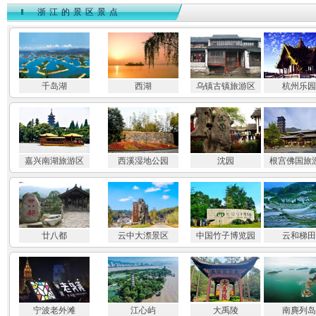
浙江的景区景点
千岛湖
西湖
乌镇古镇旅游区
杭州乐园
嘉兴南湖旅游区
西溪湿地公园
沈园
根宫佛国旅
廿八都
云中大漈景区
中国竹子博览园
云和梯田
宁波老外滩
江心屿
大禹陵
南麂列岛