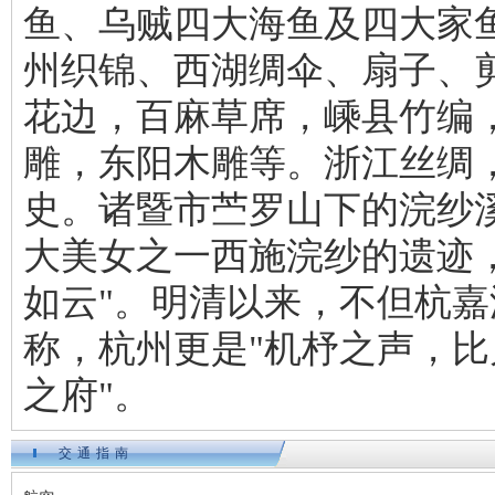
鱼、乌贼四大海鱼及四大家
州织锦、西湖绸伞、扇子、
花边，百麻草席，嵊县竹编
雕，东阳木雕等。浙江丝绸，
史。诸暨市苎罗山下的浣纱
大美女之一西施浣纱的遗迹
如云"。明清以来，不但杭
称，杭州更是"机杼之声，比
之府"。
交通指南