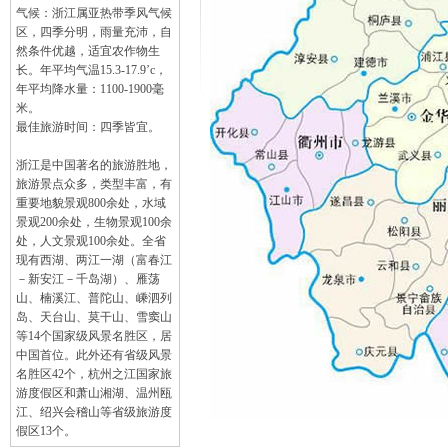
气候：浙江属亚热带季风气候
区，四季分明，雨量充沛，自
然条件优越，适宜农作物生
长。年平均气温15.3-17.9’c，
年平均降水量：1100-1900毫
米。
最佳旅游时间：四季皆宜。
浙江是中国著名的旅游胜地，
旅游景点众多，类型丰富，有
重要地貌景观800余处，水域
景观200余处，生物景观100余
处，人文景观100余处。全省
现有西湖、两江一湖（富春江
－新安江－千岛湖）、雁荡
山、楠溪江、普陀山、嵊泗列
岛、天台山、莫干山、雪窦山
等14个国家级风景名胜区，居
中国首位。此外还有省级风景
名胜区42个，杭州之江国家旅
游度假区和萧山湘湖、温州瓯
江、绍兴会稽山等省级旅游度
假区13个。