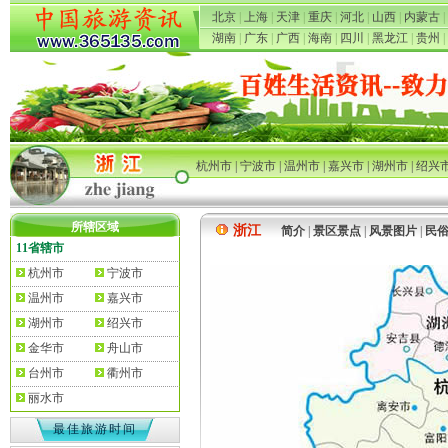
北京
|
上海
|
天津
|
重庆
|
河北
|
山西
|
内蒙古
|
湖南
|
广东
|
广西
|
海南
|
四川
|
黑龙江
|
贵州
|
杭州市
|
宁波市
|
温州市
|
嘉兴市
|
湖州市
|
绍兴
所辖区域
浙江
简介
|
景区景点
|
风景图片
|
民
11省辖市
杭州市
宁波市
温州市
嘉兴市
湖州市
绍兴市
金华市
舟山市
台州市
衢州市
丽水市
最佳旅游时间