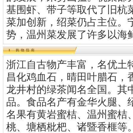
基围虾、带子等取代了旧杭
菜加创新，绍菜仍占主位。
势，温州菜发展了许多以海
购物指南
浙江自古物产丰富，名优土
昌化鸡血石，晴田叶腊石，
龙井村的绿茶闻名全国。其中
品。食品名产有金华火腿、
名果有黄岩蜜桔、温州蜜桔
桃、塘栖枇杷、诸暨香榧等