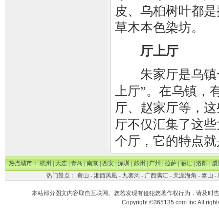
皮、乌桕树叶都是
草木本色染坊。
厅上厅
朱家厅是乌镇一
上厅”。在乌镇，
厅、赵家厅等，这
厅不仅汇集了这些
个厅，它的特点就
热点城市：
杭州
|
大连
|
青岛
|
南京
|
西安
|
深圳
|
苏州
|
广州
|
拉萨
|
丽江
|
洛阳
|
威
热门景点：
黄山
-
湘西凤凰
-
九寨沟
-
广西漓江
-
天涯海角
-
泰山
-
本站部分图文内容取自互联网。您若发现有侵犯您著作权行为，请及时
Copyright ©365135.com Inc.All ri