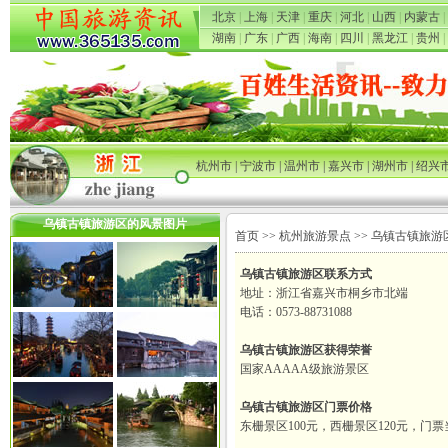
北京
|
上海
|
天津
|
重庆
|
河北
|
山西
|
内蒙古
|
湖南
|
广东
|
广西
|
海南
|
四川
|
黑龙江
|
贵州
|
杭州市
|
宁波市
|
温州市
|
嘉兴市
|
湖州市
|
绍兴
乌镇古镇旅游区的风景图片
首页
>>
杭州旅游景点
>> 乌镇古镇旅游
乌镇古镇旅游区联系方式
地址：浙江省嘉兴市桐乡市北端
电话：0573-88731088
乌镇古镇旅游区获得荣誉
国家AAAAA级旅游景区
乌镇古镇旅游区门票价格
东栅景区100元，西栅景区120元，门