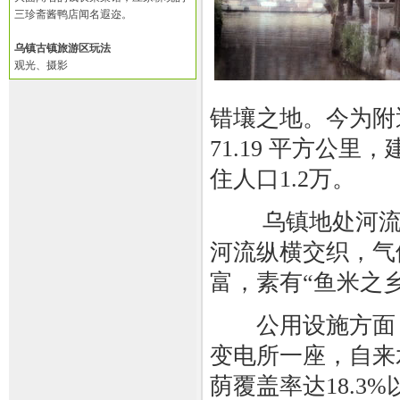
三珍斋酱鸭店闻名遐迩。
乌镇古镇旅游区玩法
观光、摄影
错壤之地。今为附
71.19 平方公
住人口1.2万。
乌镇地处河流冲
河流纵横交织，气
富，素有“鱼米之
公用设施方面，乌
变电所一座，自来水
荫覆盖率达18.3%