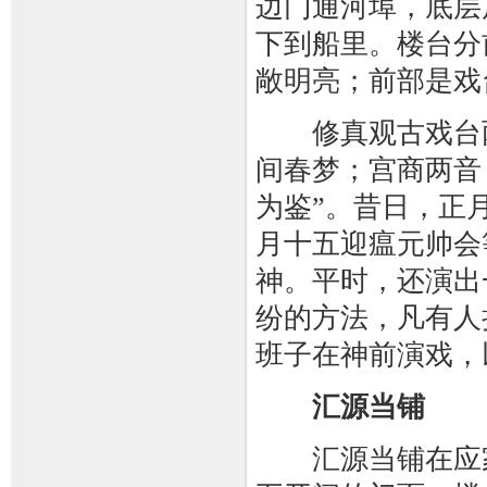
边门通河埠，底层
下到船里。楼台分
敞明亮；前部是戏
修真观古戏台两
间春梦；宫商两音
为鉴”。昔日，正
月十五迎瘟元帅会
神。平时，还演出
纷的方法，凡有人
班子在神前演戏，
汇源当铺
汇源当铺在应家