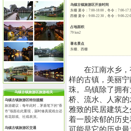
乌镇古镇旅游区开放时间
东栅 夏令：7:00-18:00，冬令：7:00-17:3
西栅 夏令：9:00-22:30，冬令：9:00-22:0
占地面积
79 km2
著名景点
东栅、西栅
在江南水乡，有
样的古镇，美丽宁
珠。乌镇除了拥有
乌镇古镇旅游区旅游相关
桥、流水、人家的
乌镇古镇旅游区特别提醒
旅游建议：每年此时，茅盾笔下的“香
雅致的民居建筑之
市”场面在此重现，届时修真观戏台还
有花鼓戏、社戏表演。
着一股浓郁的历史
可能是它的历史最
乌镇古镇旅游区交通