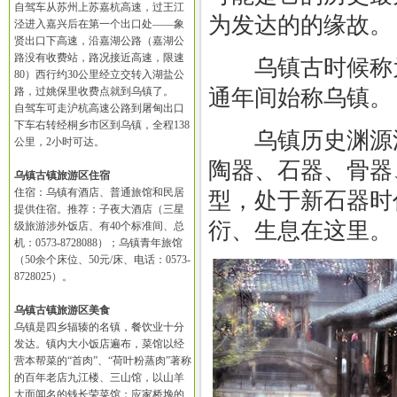
自驾车从苏州上苏嘉杭高速，过王江
为发达的的缘故。
泾进入嘉兴后在第一个出口处——象
贤出口下高速，沿嘉湖公路（嘉湖公
路没有收费站，路况接近高速，限速
乌镇古时候称为
80）西行约30公里经立交转入湖盐公
路，过姚保里收费点就到乌镇了。
通年间始称乌镇。
自驾车可走沪杭高速公路到屠甸出口
下车右转经桐乡市区到乌镇，全程138
乌镇历史渊源流
公里，2小时可达。
陶器、石器、骨器
乌镇古镇旅游区住宿
住宿：乌镇有酒店、普通旅馆和民居
型，处于新石器时
提供住宿。推荐：子夜大酒店（三星
衍、生息在这里。
级旅游涉外饭店、有40个标准间、总
机：0573-8728088）；乌镇青年旅馆
（50余个床位、50元/床、电话：0573-
8728025）。
乌镇古镇旅游区美食
乌镇是四乡辐辏的名镇，餐饮业十分
发达。镇内大小饭店遍布，菜馆以经
营本帮菜的“首肉”、“荷叶粉蒸肉”著称
的百年老店九江楼、三山馆，以山羊
大面闻名的钱长荣菜馆；应家桥堍的