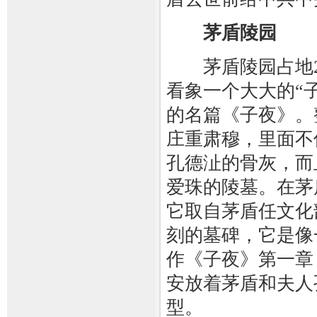
茅盾陵园
茅盾陵园占地21
看象一个大大的“
的名篇《子夜》。
庄重肃穆，里面不
孔德沚的骨灰，而
爱珠的陵墓。在茅
它取自茅盾任文化
刻的墓碑，它是像
作《子夜》第一章
安放着茅盾和夫人
型。