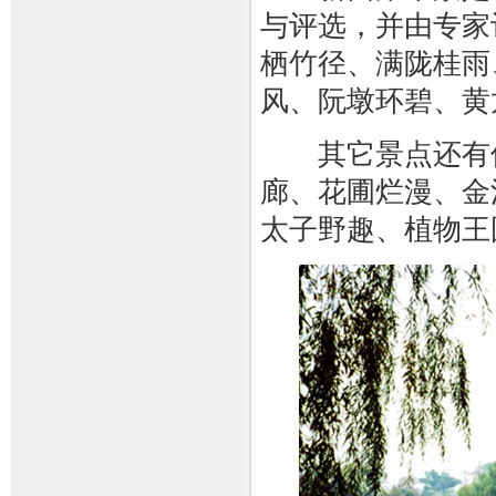
与评选，并由专家
栖竹径、满陇桂雨
风、阮墩环碧、黄
其它景点还有保
廊、花圃烂漫、金
太子野趣、植物王