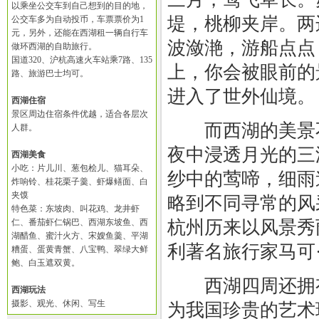
以乘坐公交车到自己想到的目的地，
堤，桃柳夹岸。两
公交车多为自动投币，车票票价为1
元，另外，还能在西湖租一辆自行车
波潋滟，游船点点
做环西湖的自助旅行。
国道320、沪杭高速火车站乘7路、135
上，你会被眼前的
路、旅游巴士均可。
进入了世外仙境。
西湖住宿
景区周边住宿条件优越，适合各层次
而西湖的美景不
人群。
夜中浸透月光的三
西湖美食
小吃：片儿川、葱包桧儿、猫耳朵、
纱中的莺啼，细雨迷
炸响铃、桂花栗子羹、虾爆鳝面、白
夹馍
略到不同寻常的风
特色菜：东坡肉、叫花鸡、龙井虾
仁、番茄虾仁锅巴、西湖东坡鱼、西
杭州历来以风景秀
湖醋鱼、蜜汁火方、宋嫂鱼羹、平湖
利著名旅行家马可
糟蛋、蛋黄青蟹、八宝鸭、翠绿大鲜
鲍、白玉遮双黄。
西湖四周还拥有
西湖玩法
摄影、观光、休闲、写生
为我国珍贵的艺术