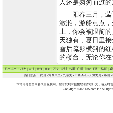
人还是匆匆而过的
阳春三月，莺飞
潋滟，游船点点，
上，你会被眼前的
天独有，夏日里接
雪后疏影横斜的红
的楼台，无论你在
热点城市：
杭州
|
大连
|
青岛
|
南京
|
西安
|
深圳
|
苏州
|
广州
|
拉萨
|
丽江
|
洛阳
|
威
热门景点：
黄山
-
湘西凤凰
-
九寨沟
-
广西漓江
-
天涯海角
-
泰山
-
本站部分图文内容取自互联网。您若发现有侵犯您著作权行为，请及时
Copyright ©365135.com Inc.All ri