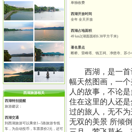
单独收费
西湖开放时间
全年 全天开放
西湖占地面积
49 km2(湖面面积6.38平方千米)
著名景点
断桥、雷峰塔、钱王祠、净慈寺、苏小
西湖，是一首
幅天然图画，一个
人的故事，不论是
西湖旅游相关
住在这里的人还是
西湖特别提醒
旅游建议：
过的旅人，无不为
西湖交通
无双的美景 所倾
到西湖旅游可以乘坐1--5路旅游专线
车，为自动投币，车票票价2元，还可
三月，莺飞草长。