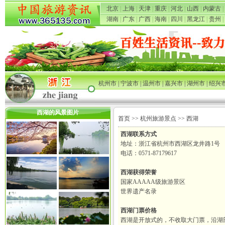
北京
|
上海
|
天津
|
重庆
|
河北
|
山西
|
内蒙古
|
湖南
|
广东
|
广西
|
海南
|
四川
|
黑龙江
|
贵州
|
杭州市
|
宁波市
|
温州市
|
嘉兴市
|
湖州市
|
绍兴
西湖的风景图片
首页
>>
杭州旅游景点
>> 西湖
西湖联系方式
地址：浙江省杭州市西湖区龙井路1号
电话：0571-87179617
西湖获得荣誉
国家AAAAA级旅游景区
世界遗产名录
西湖门票价格
西湖是开放式的，不收取大门票，沿湖