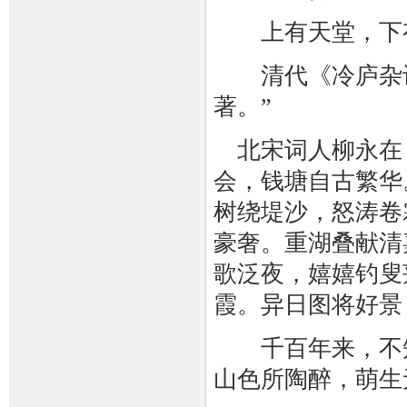
上有天堂，下有
清代《冷庐杂识
著。”
北宋词人柳永在《
会，钱塘自古繁华
树绕堤沙，怒涛卷
豪奢。重湖叠献清
歌泛夜，嬉嬉钓叟
霞。异日图将好景
千百年来，不知
山色所陶醉，萌生